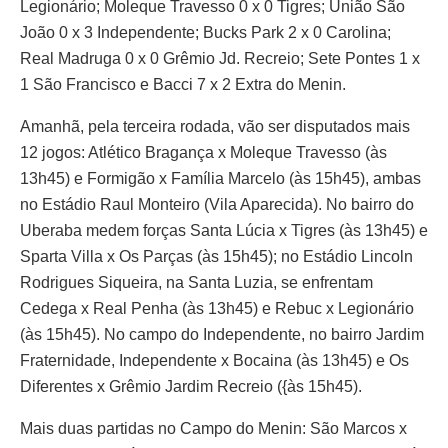
Legionário; Moleque Travesso 0 x 0 Tigres; União São
João 0 x 3 Independente; Bucks Park 2 x 0 Carolina;
Real Madruga 0 x 0 Grêmio Jd. Recreio; Sete Pontes 1 x
1 São Francisco e Bacci 7 x 2 Extra do Menin.
Amanhã, pela terceira rodada, vão ser disputados mais
12 jogos: Atlético Bragança x Moleque Travesso (às
13h45) e Formigão x Família Marcelo (às 15h45), ambas
no Estádio Raul Monteiro (Vila Aparecida). No bairro do
Uberaba medem forças Santa Lúcia x Tigres (às 13h45) e
Sparta Villa x Os Parças (às 15h45); no Estádio Lincoln
Rodrigues Siqueira, na Santa Luzia, se enfrentam
Cedega x Real Penha (às 13h45) e Rebuc x Legionário
(às 15h45). No campo do Independente, no bairro Jardim
Fraternidade, Independente x Bocaina (às 13h45) e Os
Diferentes x Grêmio Jardim Recreio ({às 15h45).
Mais duas partidas no Campo do Menin: São Marcos x