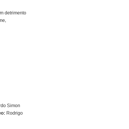
 em detrimento
me,
rdo Simon
eo:
Rodrigo