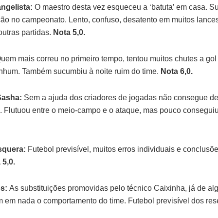
ngelista:
O maestro desta vez esqueceu a ‘batuta’ em casa. Su
ão no campeonato. Lento, confuso, desatento em muitos lance
outras partidas.
Nota 5,0.
uem mais correu no primeiro tempo, tentou muitos chutes a gol
nhum. Também sucumbiu à noite ruim do time.
Nota 6,0.
Sasha:
Sem a ajuda dos criadores de jogadas não consegue d
l. Flutuou entre o meio-campo e o ataque, mas pouco conseguiu
squera:
Futebol previsível, muitos erros individuais e conclusõe
 5,0.
os:
As substituições promovidas pelo técnico Caixinha, já de a
m em nada o comportamento do time. Futebol previsível dos res