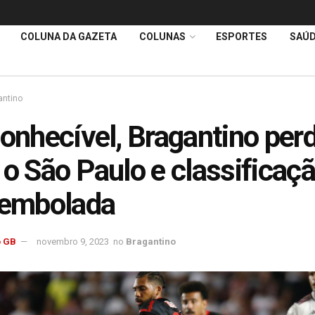
COLUNA DA GAZETA
COLUNAS
ESPORTES
SAÚ
antino
conhecível, Bragantino per
 o São Paulo e classificaç
 embolada
 GB
novembro 9, 2023
no
Bragantino