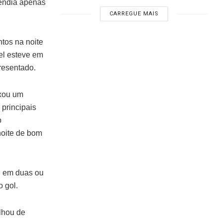
pendia apenas
CARREGUE MAIS
tos na noite
vel esteve em
resentado.
ixou um
 principais
o
noite de bom
u em duas ou
o gol.
lhou de