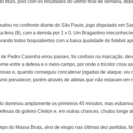
do título, pois com os resultados do último final de semana, de
udou no confronto diante do São Paulo, jogo disputado em San
a-feira (8), com a derrota por 1 x 0. Um Bragantino irreconhecí
xando todos boquiabertos com a baixa qualidade do futebol ap
 de Pedro Caixinha errou passes, foi confuso na marcação, de
rme entre a defesa e o meio-campo, por onde o tricolor criou as
sivas e, quando conseguiu concatenar jogadas de ataque, viu 
ismo prevalecer, porém através de atletas que não estavam em 
o dominou amplamente os primeiros 45 minutos, mas esbarro
defesas do goleiro Cleiton e, em outras chances, chutou longe d
po do Massa Bruta, alvo de elogio nas últimas dez partidas, fa