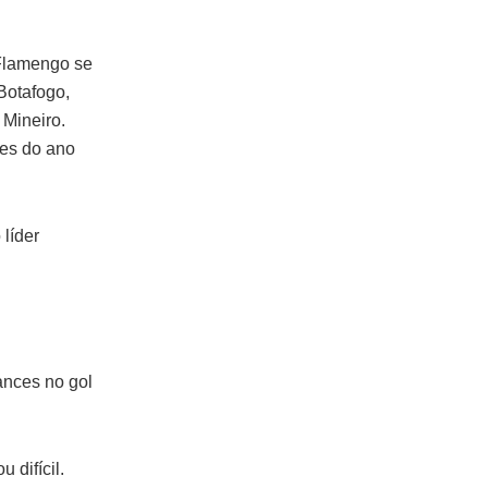
 Flamengo se
(Botafogo,
 Mineiro.
res do ano
líder
ances no gol
 difícil.