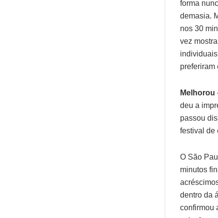
forma nunc
demasia. M
nos 30 min
vez mostra
individuai
preferiram
Melhorou
deu a impr
passou dis
festival d
O São Paul
minutos fi
acréscimos
dentro da 
confirmou 