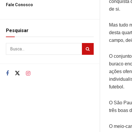
conquista 
Fale Conosco
de si.
Mas tudo m
Pesquisar
desta quart
campo, dei
O conjunto
buraco eno
ações ofen
individual
futebol.
O São Paul
três boas 
O meio-cam