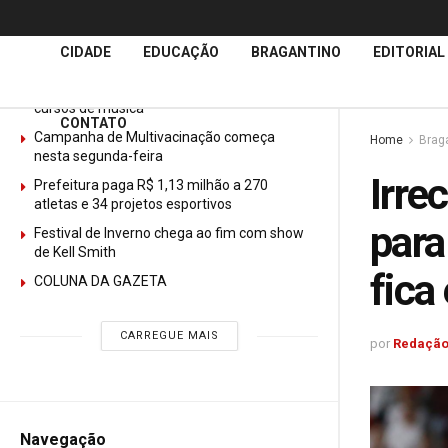
Últimas
Notícias
CIDADE
EDUCAÇÃO
BRAGANTINO
EDITORIAL
GURI abre mais de 150 vagas gratuitas para
cursos de música
CONTATO
Campanha de Multivacinação começa
Home
Brag
nesta segunda-feira
Irre
Prefeitura paga R$ 1,13 milhão a 270
atletas e 34 projetos esportivos
para
Festival de Inverno chega ao fim com show
de Kell Smith
fica
COLUNA DA GAZETA
CARREGUE MAIS
por
Redação
Navegação