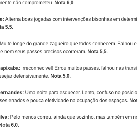
mente não comprometeu.
Nota 6,0.
e:
Alterna boas jogadas com intervenções bisonhas em determ
a 5,5.
Muito longe do grande zagueiro que todos conhecem. Falhou 
 e nem seus passes precisos ocorreram.
Nota 5,5.
Capixaba:
Irreconhecível! Errou muitos passes, falhou nas trans
esejar defensivamente.
Nota 5,0.
Fernandes:
Uma noite para esquecer. Lento, confuso no posici
ses errados e pouca efetividade na ocupação dos espaços.
Not
lva:
Pelo menos correu, ainda que sozinho, mas também em n
Nota 6,0.