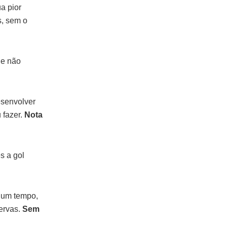
a pior
s, sem o
 e não
esenvolver
 fazer.
Nota
s a gol
lgum tempo,
ervas.
Sem