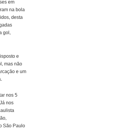
sses em
ram na bola
idos, desta
ogadas
 gol,
isposto e
ol, mas não
marcação e um
.
tar nos 5
 Já nos
aulista
ção,
 o São Paulo