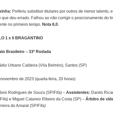
xinha:
Preferiu substituir titulares por outros de menor talento,
o que deu errado. Falhou ao não corrigir o posicionamento do ti
ente no primeiro tempo.
Nota 6,0.
O 1 x 0 BRAGANTINO
o Brasileiro – 33ª Rodada
ádio Urbano Caldeira (Vila Belmiro), Santos (SP)
novembro de 2023 (quarta-feira, 20 horas)
ávio Rodrigues de Souza (SP/Fifa) –
Assistentes:
Danilo Rica
Fifa) e Miguel Cataneo Ribeiro da Costa (SP) –
Árbitro de víd
rreira do Amaral (SP/Fifa)