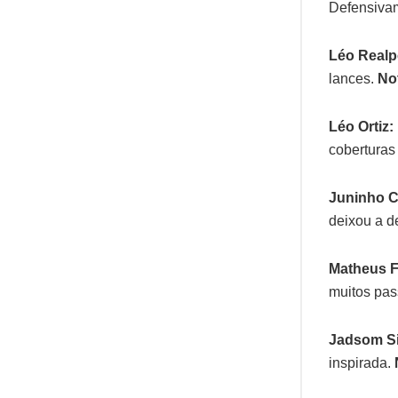
Defensiva
Léo Realp
lances.
Not
Léo Ortiz:
coberturas
Juninho 
deixou a d
Matheus 
muitos pas
Jadsom Si
inspirada.