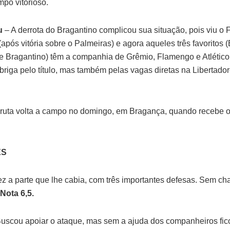
mpo vitorioso.
u
– A derrota do Bragantino complicou sua situação, pois viu o
após vitória sobre o Palmeiras) e agora aqueles três favoritos 
e Bragantino) têm a companhia de Grêmio, Flamengo e Atlético
briga pelo título, mas também pelas vagas diretas na Libertado
uta volta a campo no domingo, em Bragança, quando recebe o 
ES
z a parte que lhe cabia, com três importantes defesas. Sem ch
Nota 6,5.
uscou apoiar o ataque, mas sem a ajuda dos companheiros ficou