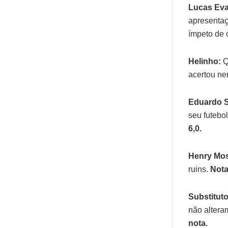
Lucas Eva
apresentaç
ímpeto de 
Helinho:
Q
acertou ne
Eduardo 
seu futebo
6,0.
Henry Mo
ruins.
Nota
Substitut
não altera
nota.