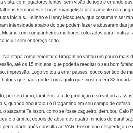
a vista, com jogadores lentos, sem visão de jogo e errando pa
atheus Fernandes e Lucas Evangelista praticamente não pega
utos iniciais. Helinho e Henry Mosquera, que costumam ser ráp
ram intensidade abaixo do que podem fazer e abusaram das j
s. Mesmo com companheiros melhores colocados para finalizar a
 concluir sem endereço certo.
– Na etapa complementar o Bragantino voltou um pouco mais d
essão, até os 15 minutos, que poderia reeditar o seu bom futeb
so, impressão. Logo voltou a errar passes, pouco sentido de 
e chutões que não condiz com aquilo que mostrou em 32 rodadas
o, por seu turno, também caiu de produção e só voltou a assus
nais, quando encurralou o Bragantino em seu campo de defesa.
, o atacante Talisson, como se fosse zagueiro, derrubou Caio P
área e o árbitro, depois de absurdos quatro minutos de paralisa
a penalidade após consulta ao VAR. Erison não desperdiçou e