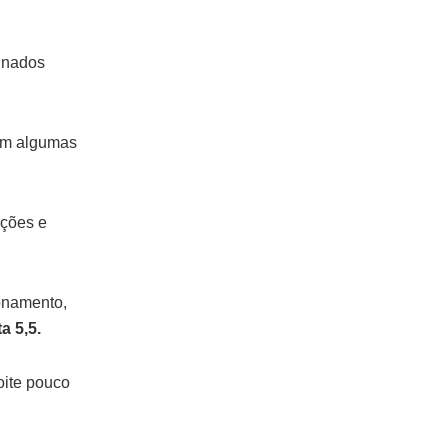
inados
em algumas
ições e
onamento,
a 5,5.
oite pouco