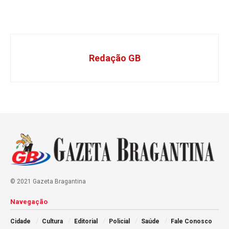
Redação GB
© 2021 Gazeta Bragantina
Navegação
Cidade
Cultura
Editorial
Policial
Saúde
Fale Conosco