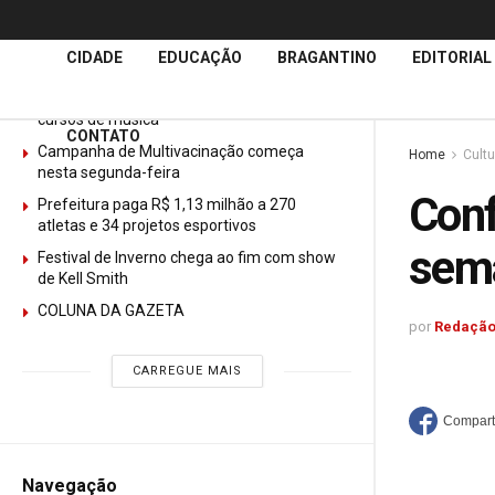
Últimas
Notícias
CIDADE
EDUCAÇÃO
BRAGANTINO
EDITORIAL
GURI abre mais de 150 vagas gratuitas para
cursos de música
CONTATO
Campanha de Multivacinação começa
Home
Cultu
nesta segunda-feira
Conf
Prefeitura paga R$ 1,13 milhão a 270
atletas e 34 projetos esportivos
sem
Festival de Inverno chega ao fim com show
de Kell Smith
COLUNA DA GAZETA
por
Redação
CARREGUE MAIS
Navegação