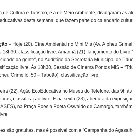
ia de Cultura e Turismo, e a de Meio Ambiente, divulgaram as at
e educativas desta semana, que fazem parte do calendário cultu
ção
– Hoje (20), Cine Ambiental no Mini Mis (Av. Alpheu Grimell
s 18h30, classificação livre. Amanhã (21), lançamento do Livro
a cidade da gente”, no Auditório da Secretaria Municipal de Edu
ssificação livre. Às 18h30, Sessão de Cinema Pontos MIS – “Triu
pheu Grimello, 50 – Taboão), classificação livre.
feira (22), Ação EcoEducativa no Museu do Telefone, das 9h às
horas, classificação livre. E na sexta (23), abertura da exposiç
 (ASES), na Praça Poesia Poeta Oswaldo de Camargo, també
ivre.
des são gratuitas, mas é possível com a “Campanha do Agasalh