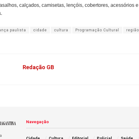
salhos, calçados, camisetas, lençóis, cobertores, acessórios e
.
ança paulista
cidade
cultura
Programação Cultural
região
Redação GB
Navegação
a
Cidade
Cultura
Editorial
Policial
Saúde