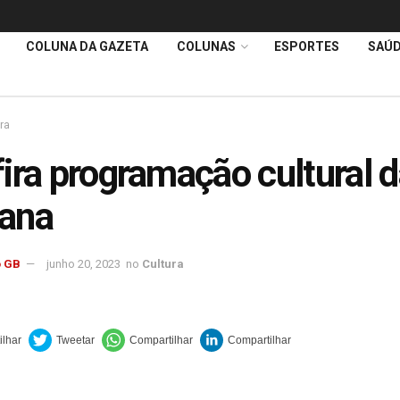
COLUNA DA GAZETA
COLUNAS
ESPORTES
SAÚ
ra
ira programação cultural 
ana
 GB
junho 20, 2023
no
Cultura