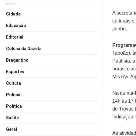
A secretar
Cidade
culturais 
Educação
Junho.
Editorial
Programa
Coluna da Gazeta
Taboão), à
Bragantino
Paulista, 
horas, cla
Esportes
Mis (Av. Al
Cultura
Na quinta-
Policial
14h às 17 
Política
de Trovas
indicação l
Saúde
Geral
As ativida