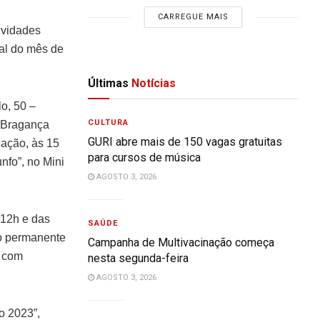
CARREGUE MAIS
ividades
ral do mês de
Últimas
Notícias
o, 50 –
CULTURA
 “Bragança
GURI abre mais de 150 vagas gratuitas
cação, às 15
para cursos de música
nfo”, no Mini
AGOSTO 3, 2026
 12h e das
SAÚDE
ão permanente
Campanha de Multivacinação começa
m com
nesta segunda-feira
AGOSTO 3, 2026
o 2023”,