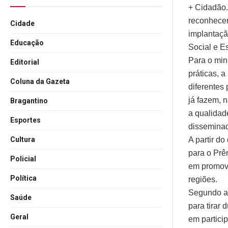
+ Cidadão. 
reconhecer
Cidade
implantaçã
Educação
Social e E
Para o min
Editorial
práticas, 
Coluna da Gazeta
diferentes 
já fazem, 
Bragantino
a qualidad
Esportes
disseminad
A partir d
Cultura
para o Prê
Policial
em promove
Política
regiões.
Segundo a 
Saúde
para tirar 
Geral
em partici