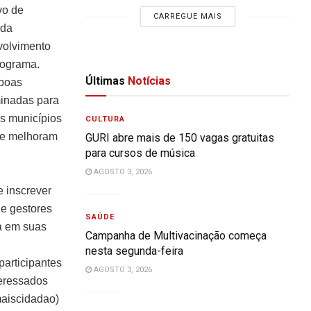
vo de
CARREGUE MAIS
 da
volvimento
rograma.
Últimas
Notícias
 boas
minadas para
os municípios
CULTURA
a e melhoram
GURI abre mais de 150 vagas gratuitas
para cursos de música
AGOSTO 3, 2026
e inscrever
de gestores
SAÚDE
a em suas
Campanha de Multivacinação começa
nesta segunda-feira
participantes
AGOSTO 3, 2026
teressados
maiscidadao)