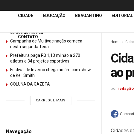
Últimas
Notícias
CIDADE
EDUCAÇÃO
BRAGANTINO
EDITORIAL
GURI abre mais de 150 vagas gratuitas para
cursos de música
CONTATO
Campanha de Multivacinação começa
Home
Cida
nesta segunda-feira
Cida
Prefeitura paga R$ 1,13 milhão a 270
atletas e 34 projetos esportivos
ao p
Festival de Inverno chega ao fim com show
de Kell Smith
COLUNA DA GAZETA
por
redação
CARREGUE MAIS
Cidades de
Navegação