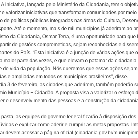
A iniciativa, lançada pelo Ministério da Cidadania, tem o objeti
 e valorizar iniciativas que transformam comunidades por meio
o de políticas públicas integradas nas áreas da Cultura, Desen
sporte. Até o momento, mais de mil municípios já aderiram ao p
istro da Cidadania, Osmar Terra, é uma oportunidade para que
a partir de gestões comprometidas, sejam reconhecidas e disse
partes do País. “Esta iniciativa é a junção de várias ações que 
na maior parte das vezes, e que elevam o patamar da cidadani
e de vida da população. Nós queremos que essas ações sejam
as e ampliadas em todos os municípios brasileiros”, disse.
o dia 3 de fevereiro, as cidades que aderirem, também poderão s
mio Município + Cidadão. A proposta visa a valorizar o esforço 
r o desenvolvimento das pessoas e a construção da cidadani
pasta, as equipes do governo federal ficarão à disposição dos 
dúvidas e explicar como aderir e cumprir as metas propostas. In
par devem acessar a página oficial (cidadania.gov.br/municipio