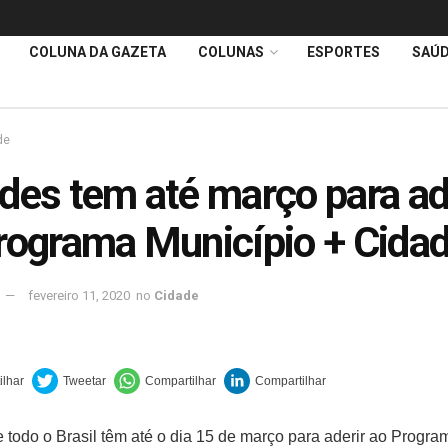
COLUNA DA GAZETA
COLUNAS
ESPORTES
SAÚ
de
des tem até março para ad
rograma Município + Cida
fevereiro 11, 2020
no
Cidade
 todo o Brasil têm até o dia 15 de março para aderir ao Progra