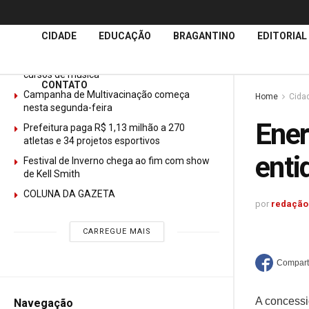
Últimas
Notícias
CIDADE
EDUCAÇÃO
BRAGANTINO
EDITORIAL
GURI abre mais de 150 vagas gratuitas para
cursos de música
CONTATO
Campanha de Multivacinação começa
Home
Cida
nesta segunda-feira
Ener
Prefeitura paga R$ 1,13 milhão a 270
atletas e 34 projetos esportivos
enti
Festival de Inverno chega ao fim com show
de Kell Smith
COLUNA DA GAZETA
por
redação
CARREGUE MAIS
A concessi
Navegação