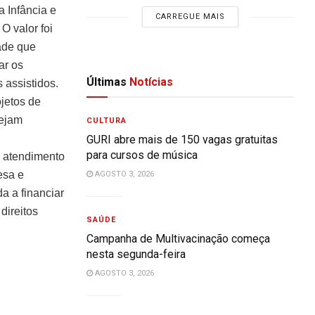
 Infância e
CARREGUE MAIS
O valor foi
ade que
ar os
Últimas
Notícias
 assistidos.
ojetos de
sejam
CULTURA
GURI abre mais de 150 vagas gratuitas
para cursos de música
o atendimento
esa e
AGOSTO 3, 2026
a a financiar
direitos
SAÚDE
Campanha de Multivacinação começa
nesta segunda-feira
AGOSTO 3, 2026