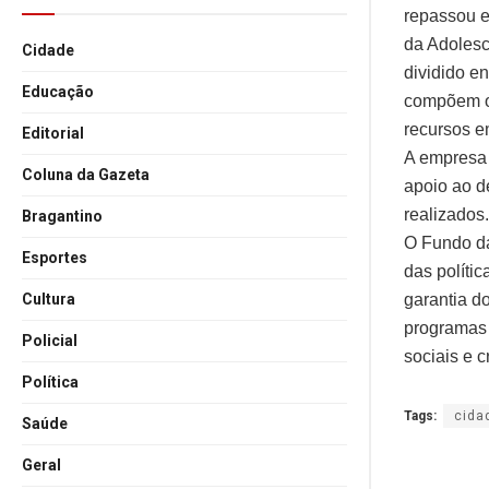
repassou e
da Adolesc
Cidade
dividido e
Educação
compõem os
recursos e
Editorial
A empresa u
Coluna da Gazeta
apoio ao d
realizados.
Bragantino
O Fundo da
Esportes
das políti
garantia d
Cultura
programas 
Policial
sociais e 
Política
Tags:
cida
Saúde
Geral