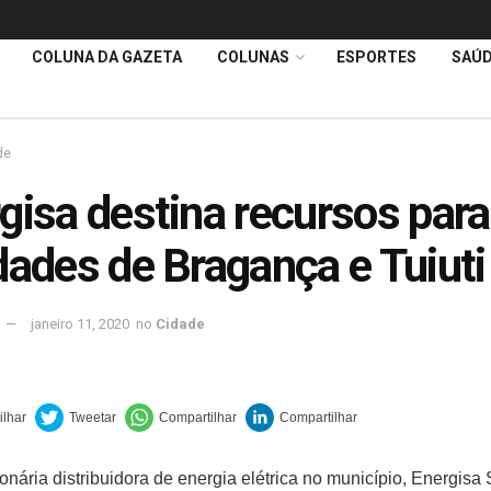
COLUNA DA GAZETA
COLUNAS
ESPORTES
SAÚ
de
gisa destina recursos para
dades de Bragança e Tuiuti
janeiro 11, 2020
no
Cidade
onária distribuidora de energia elétrica no município, Energisa