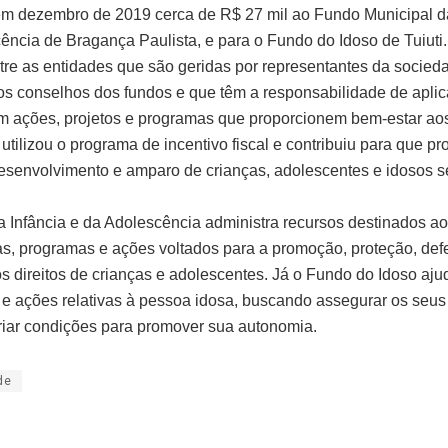
m dezembro de 2019 cerca de R$ 27 mil ao Fundo Municipal da
ência de Bragança Paulista, e para o Fundo do Idoso de Tuiuti. 
ntre as entidades que são geridas por representantes da socied
 conselhos dos fundos e que têm a responsabilidade de aplic
m ações, projetos e programas que proporcionem bem-estar aos
tilizou o programa de incentivo fiscal e contribuiu para que pr
esenvolvimento e amparo de crianças, adolescentes e idosos 
 Infância e da Adolescência administra recursos destinados a
cas, programas e ações voltados para a promoção, proteção, def
os direitos de crianças e adolescentes. Já o Fundo do Idoso ajud
e ações relativas à pessoa idosa, buscando assegurar os seus 
criar condições para promover sua autonomia.
de