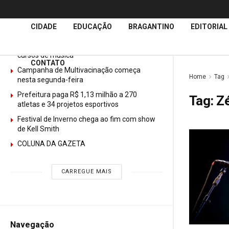
Últimas
Notícias
CIDADE
EDUCAÇÃO
BRAGANTINO
EDITORIAL
GURI abre mais de 150 vagas gratuitas para
cursos de música
CONTATO
Campanha de Multivacinação começa
Home
Tag
nesta segunda-feira
Prefeitura paga R$ 1,13 milhão a 270
Tag:
Zé
atletas e 34 projetos esportivos
Festival de Inverno chega ao fim com show
de Kell Smith
COLUNA DA GAZETA
CARREGUE MAIS
Navegação