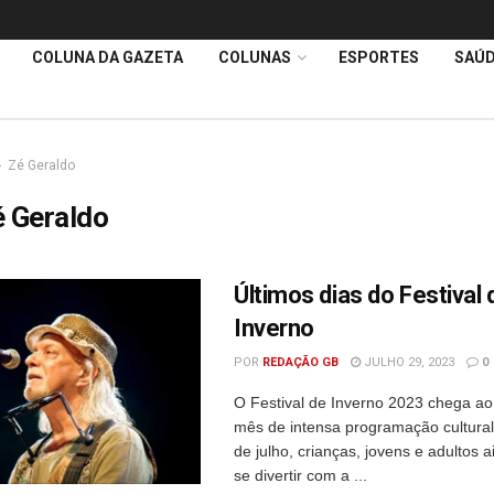
COLUNA DA GAZETA
COLUNAS
ESPORTES
SAÚ
Zé Geraldo
 Geraldo
Últimos dias do Festival 
Inverno
POR
REDAÇÃO GB
JULHO 29, 2023
0
O Festival de Inverno 2023 chega ao
mês de intensa programação cultural
de julho, crianças, jovens e adultos 
se divertir com a ...