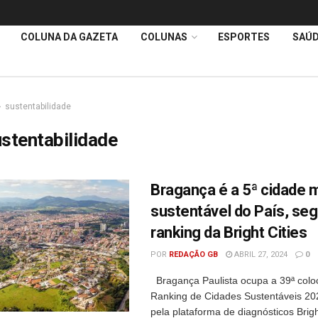
COLUNA DA GAZETA
COLUNAS
ESPORTES
SAÚ
sustentabilidade
stentabilidade
Bragança é a 5ª cidade 
sustentável do País, se
ranking da Bright Cities
POR
REDAÇÃO GB
ABRIL 27, 2024
0
Bragança Paulista ocupa a 39ª colo
Ranking de Cidades Sustentáveis 20
pela plataforma de diagnósticos Bright