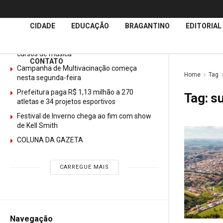
Últimas
Notícias
CIDADE
EDUCAÇÃO
BRAGANTINO
EDITORIAL
GURI abre mais de 150 vagas gratuitas para
cursos de música
CONTATO
Campanha de Multivacinação começa
Home
Tag
nesta segunda-feira
Prefeitura paga R$ 1,13 milhão a 270
Tag:
su
atletas e 34 projetos esportivos
Festival de Inverno chega ao fim com show
de Kell Smith
COLUNA DA GAZETA
CARREGUE MAIS
Navegação