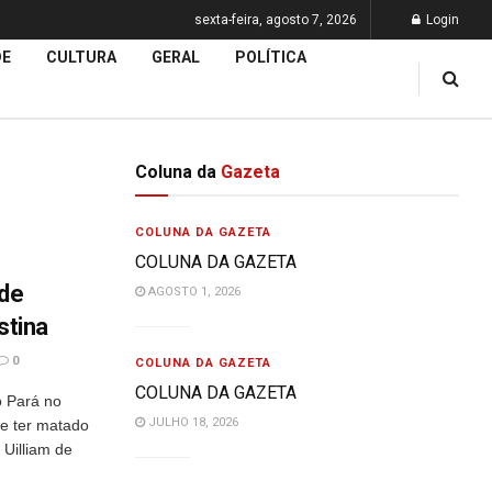
sexta-feira, agosto 7, 2026
Login
DE
CULTURA
GERAL
POLÍTICA
Coluna da
Gazeta
COLUNA DA GAZETA
COLUNA DA GAZETA
 de
AGOSTO 1, 2026
stina
0
COLUNA DA GAZETA
COLUNA DA GAZETA
o Pará no
JULHO 18, 2026
de ter matado
 Uilliam de