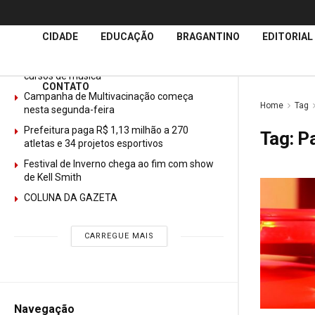
Últimas
Notícias
CIDADE
EDUCAÇÃO
BRAGANTINO
EDITORIAL
GURI abre mais de 150 vagas gratuitas para
cursos de música
CONTATO
Campanha de Multivacinação começa
Home
Tag
nesta segunda-feira
Prefeitura paga R$ 1,13 milhão a 270
Tag:
P
atletas e 34 projetos esportivos
Festival de Inverno chega ao fim com show
de Kell Smith
COLUNA DA GAZETA
CARREGUE MAIS
Navegação