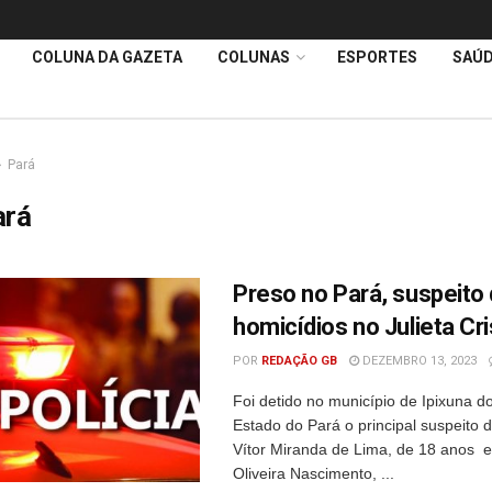
COLUNA DA GAZETA
COLUNAS
ESPORTES
SAÚ
Pará
ará
Preso no Pará, suspeito
homicídios no Julieta Cri
POR
REDAÇÃO GB
DEZEMBRO 13, 2023
Foi detido no município de Ipixuna d
Estado do Pará o principal suspeito 
Vítor Miranda de Lima, de 18 anos e
Oliveira Nascimento, ...