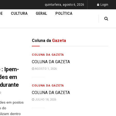
quinta-feira, agosto 6, 2026
Login
DE
CULTURA
GERAL
POLÍTICA
Coluna da
Gazeta
COLUNA DA GAZETA
COLUNA DA GAZETA
 : Ipem-
AGOSTO 1, 2026
ades em
 durante
COLUNA DA GAZETA
COLUNA DA GAZETA
0
JULHO 18, 2026
ades em postos
o do
lizam dentro