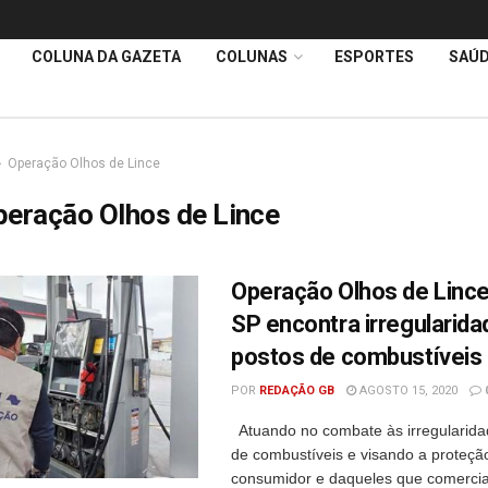
COLUNA DA GAZETA
COLUNAS
ESPORTES
SAÚ
Operação Olhos de Lince
eração Olhos de Lince
Operação Olhos de Lince
SP encontra irregularid
postos de combustíveis
POR
REDAÇÃO GB
AGOSTO 15, 2020
Atuando no combate às irregularid
de combustíveis e visando a proteçã
consumidor e daqueles que comercia