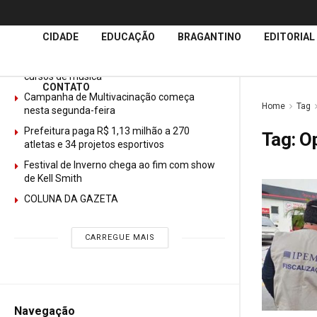
Últimas
Notícias
CIDADE
EDUCAÇÃO
BRAGANTINO
EDITORIAL
GURI abre mais de 150 vagas gratuitas para
cursos de música
CONTATO
Campanha de Multivacinação começa
Home
Tag
nesta segunda-feira
Prefeitura paga R$ 1,13 milhão a 270
Tag:
Op
atletas e 34 projetos esportivos
Festival de Inverno chega ao fim com show
de Kell Smith
COLUNA DA GAZETA
CARREGUE MAIS
Navegação