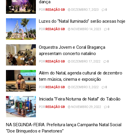
dança
POR
REDAÇÃO GB
DEZEMBRO 7, 2023
0
Luzes do “Natal Iluminado” serão acesas hoje
POR
REDAÇÃO GB
NOVEMBRO 14, 2023
0
Orquestra Jovem e Coral Bragança
apresentam concerto natalino
POR
REDAÇÃO GB
DEZEMBRO 17, 2022
0
Além do Natal, agenda cultural de dezembro
tem música, cinema e exposição
POR
REDAÇÃO GB
DEZEMBRO 3, 2022
0
Iniciada “Feira Noturna de Natal” do Taboão
POR
REDAÇÃO GB
NOVEMBRO 29, 2022
0
NA SEGUNDA-FEIRA: Prefeitura lança Campanha Natal Social
“Doe Brinquedos e Panetones”