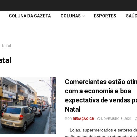
COLUNA DA GAZETA
COLUNAS
ESPORTES
SAÚ
Natal
tal
Comerciantes estão oti
com a economia e boa
expectativa de vendas p
Natal
POR
REDAÇÃO GB
NOVEMBRO 8, 2021
Lojas, supermercados e setores de
estão animados com a retomada da 