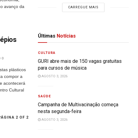
 o avanço da
CARREGUE MAIS
Últimas
Notícias
sépios
CULTURA
0
GURI abre mais de 150 vagas gratuitas
para cursos de música
tas plásticos
ra compor a
AGOSTO 3, 2026
ue acontecerá
tro Cultural
SAÚDE
Campanha de Multivacinação começa
nesta segunda-feira
PÁGINA 2 OF 2
AGOSTO 3, 2026