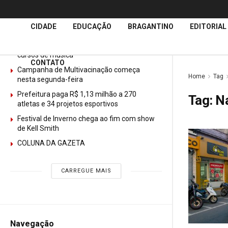
Últimas
Notícias
CIDADE
EDUCAÇÃO
BRAGANTINO
EDITORIAL
GURI abre mais de 150 vagas gratuitas para
cursos de música
CONTATO
Campanha de Multivacinação começa
Home
Tag
nesta segunda-feira
Prefeitura paga R$ 1,13 milhão a 270
Tag:
Na
atletas e 34 projetos esportivos
Festival de Inverno chega ao fim com show
de Kell Smith
COLUNA DA GAZETA
CARREGUE MAIS
Navegação