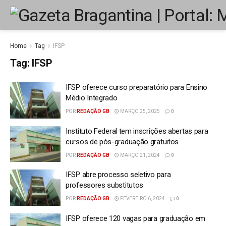
Home
Tag
IFSP
Tag:
IFSP
IFSP oferece curso preparatório para Ensino
Médio Integrado
POR
REDAÇÃO GB
MARÇO 25, 2025
0
Instituto Federal tem inscrições abertas para
cursos de pós-graduação gratuitos
POR
REDAÇÃO GB
MARÇO 21, 2024
0
IFSP abre processo seletivo para
professores substitutos
POR
REDAÇÃO GB
FEVEREIRO 6, 2024
0
IFSP oferece 120 vagas para graduação em