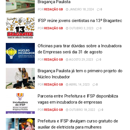
Bragança Paulista
POR
REDAÇÃO GB
JANEIRO 18, 2024
0
IFSP reúne jovens cientistas na 13ª Bragantec
POR
REDAÇÃO GB
OUTUBRO 3, 2023
0
Oficinas para tirar dúvidas sobre a Incubadora
de Empresas será dia 31 de agosto
POR
REDAÇÃO GB
AGOSTO 29, 2023
0
Bragança Paulista já tem o primeiro projeto do
Núcleo Incubador
POR
REDAÇÃO GB
ABRIL 14, 2023
0
Parceria entre Prefeitura e IFSP disponibiliza
vagas em incubadora de empresas
POR
REDAÇÃO GB
OUTUBRO 18, 2022
0
Prefeitura e IFSP divulgam curso gratuito de
auxiliar de eletricista para mulheres