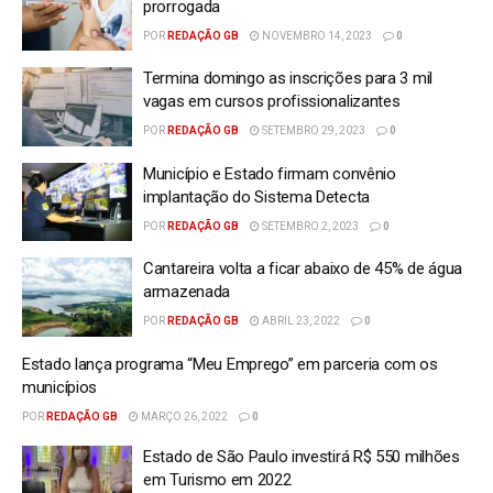
prorrogada
POR
REDAÇÃO GB
NOVEMBRO 14, 2023
0
Termina domingo as inscrições para 3 mil
vagas em cursos profissionalizantes
POR
REDAÇÃO GB
SETEMBRO 29, 2023
0
Município e Estado firmam convênio
implantação do Sistema Detecta
POR
REDAÇÃO GB
SETEMBRO 2, 2023
0
Cantareira volta a ficar abaixo de 45% de água
armazenada
POR
REDAÇÃO GB
ABRIL 23, 2022
0
Estado lança programa “Meu Emprego” em parceria com os
municípios
POR
REDAÇÃO GB
MARÇO 26, 2022
0
Estado de São Paulo investirá R$ 550 milhões
em Turismo em 2022