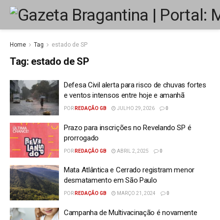
Home
Tag
estado de SP
Tag:
estado de SP
Defesa Civil alerta para risco de chuvas fortes
e ventos intensos entre hoje e amanhã
POR
REDAÇÃO GB
JULHO 29, 2026
0
Prazo para inscrições no Revelando SP é
prorrogado
POR
REDAÇÃO GB
ABRIL 2, 2025
0
Mata Atlântica e Cerrado registram menor
desmatamento em São Paulo
POR
REDAÇÃO GB
MARÇO 21, 2024
0
Campanha de Multivacinação é novamente