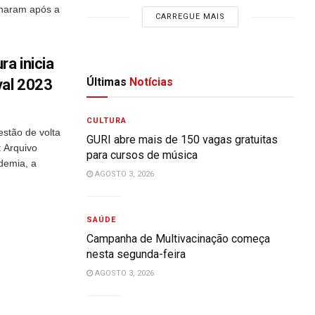
ornaram após a
CARREGUE MAIS
a inicia
Últimas
Notícias
val 2023
CULTURA
stão de volta
GURI abre mais de 150 vagas gratuitas
: Arquivo
para cursos de música
demia, a
AGOSTO 3, 2026
SAÚDE
Campanha de Multivacinação começa
nesta segunda-feira
AGOSTO 3, 2026