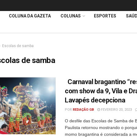
COLUNA DA GAZETA
COLUNAS
ESPORTES
SAÚ
Escolas de samba
scolas de samba
Carnaval bragantino “re
com show da 9, Vila e Dr
Lavapés decepciona
POR
REDAÇÃO GB
FEVEREIRO 20, 2023
O desfile das Escolas de Samba de 
Paulista retornou mostrando o porquê
momo bragantina é considerada a m