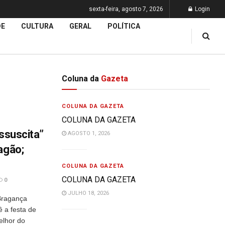
sexta-feira, agosto 7, 2026
Login
DE
CULTURA
GERAL
POLÍTICA
Coluna da
Gazeta
COLUNA DA GAZETA
COLUNA DA GAZETA
ssuscita”
AGOSTO 1, 2026
agão;
COLUNA DA GAZETA
COLUNA DA GAZETA
0
JULHO 18, 2026
Bragança
 a festa de
elhor do