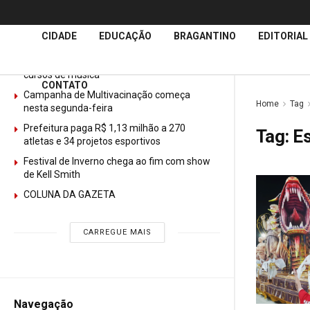
Últimas
Notícias
CIDADE
EDUCAÇÃO
BRAGANTINO
EDITORIAL
GURI abre mais de 150 vagas gratuitas para
cursos de música
CONTATO
Campanha de Multivacinação começa
Home
Tag
nesta segunda-feira
Prefeitura paga R$ 1,13 milhão a 270
Tag:
E
atletas e 34 projetos esportivos
Festival de Inverno chega ao fim com show
de Kell Smith
COLUNA DA GAZETA
CARREGUE MAIS
Navegação