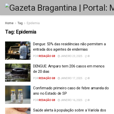
Home
Tag
Epidemia
Tag:
Epidemia
Dengue: 53% das residências não permitem a
entrada dos agentes de endemias
POR
REDAÇÃO GB
JANEIRO 23, 2025
0
DENGUE: Amparo tem 206 casos em menos
de 20 dias
POR
REDAÇÃO GB
JANEIRO 17, 2025
0
Confirmado primeiro caso de febre amarela do
ano no Estado de SP
POR
REDAÇÃO GB
JANEIRO 16, 2025
0
Saúde alerta à população sobre a Varíola dos