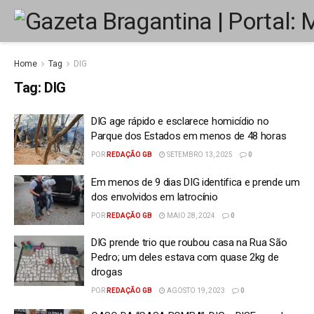
Home
Tag
DIG
Tag:
DIG
DIG age rápido e esclarece homicídio no
Parque dos Estados em menos de 48 horas
POR
REDAÇÃO GB
SETEMBRO 13, 2025
0
Em menos de 9 dias DIG identifica e prende um
dos envolvidos em latrocínio
POR
REDAÇÃO GB
MAIO 28, 2024
0
DIG prende trio que roubou casa na Rua São
Pedro; um deles estava com quase 2kg de
drogas
POR
REDAÇÃO GB
AGOSTO 19, 2023
0