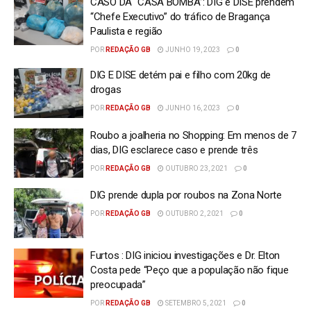
CASO DA “CASA BOMBA”: DIG e DISE prendem
“Chefe Executivo” do tráfico de Bragança
Paulista e região
POR
REDAÇÃO GB
JUNHO 19, 2023
0
DIG E DISE detém pai e filho com 20kg de
drogas
POR
REDAÇÃO GB
JUNHO 16, 2023
0
Roubo a joalheria no Shopping: Em menos de 7
dias, DIG esclarece caso e prende três
POR
REDAÇÃO GB
OUTUBRO 23, 2021
0
DIG prende dupla por roubos na Zona Norte
POR
REDAÇÃO GB
OUTUBRO 2, 2021
0
Furtos : DIG iniciou investigações e Dr. Elton
Costa pede “Peço que a população não fique
preocupada”
POR
REDAÇÃO GB
SETEMBRO 5, 2021
0