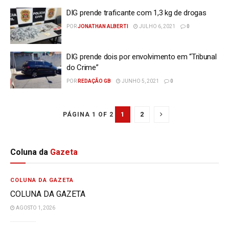
DIG prende traficante com 1,3 kg de drogas
POR
JONATHAN ALBERTI
JULHO 6, 2021
0
DIG prende dois por envolvimento em “Tribunal
do Crime”
POR
REDAÇÃO GB
JUNHO 5, 2021
0
1
2
PÁGINA 1 OF 2
Coluna da
Gazeta
COLUNA DA GAZETA
COLUNA DA GAZETA
AGOSTO 1, 2026