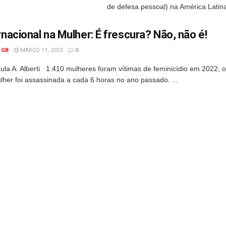
de defesa pessoal) na América Latina, 
rnacional na Mulher: É frescura? Não, não é!
 GB
MARÇO 11, 2023
0
la A. Alberti 1.410 mulheres foram vítimas de feminicídio em 2022, o 
her foi assassinada a cada 6 horas no ano passado. ...