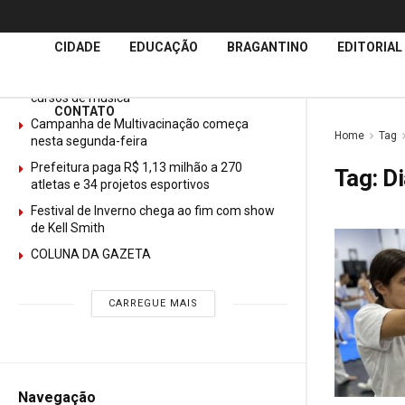
Últimas
Notícias
CIDADE
EDUCAÇÃO
BRAGANTINO
EDITORIAL
GURI abre mais de 150 vagas gratuitas para
cursos de música
CONTATO
Campanha de Multivacinação começa
Home
Tag
nesta segunda-feira
Prefeitura paga R$ 1,13 milhão a 270
Tag:
Di
atletas e 34 projetos esportivos
Festival de Inverno chega ao fim com show
de Kell Smith
COLUNA DA GAZETA
CARREGUE MAIS
Navegação