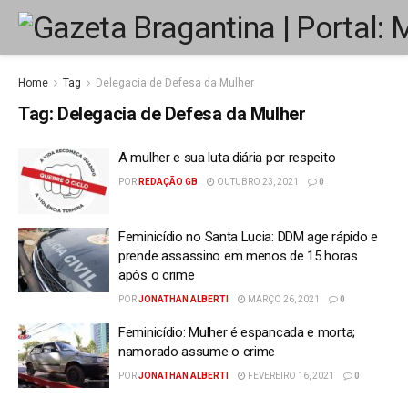
Home
Tag
Delegacia de Defesa da Mulher
Tag:
Delegacia de Defesa da Mulher
A mulher e sua luta diária por respeito
POR
REDAÇÃO GB
OUTUBRO 23, 2021
0
Feminicídio no Santa Lucia: DDM age rápido e
prende assassino em menos de 15 horas
após o crime
POR
JONATHAN ALBERTI
MARÇO 26, 2021
0
Feminicídio: Mulher é espancada e morta;
namorado assume o crime
POR
JONATHAN ALBERTI
FEVEREIRO 16, 2021
0