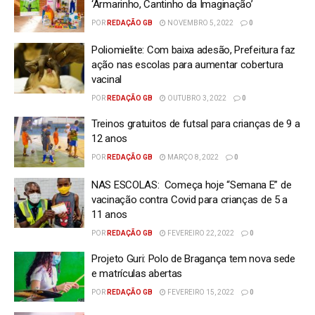
‘Armarinho, Cantinho da Imaginação’
POR
REDAÇÃO GB
NOVEMBRO 5, 2022
0
Poliomielite: Com baixa adesão, Prefeitura faz
ação nas escolas para aumentar cobertura
vacinal
POR
REDAÇÃO GB
OUTUBRO 3, 2022
0
Treinos gratuitos de futsal para crianças de 9 a
12 anos
POR
REDAÇÃO GB
MARÇO 8, 2022
0
NAS ESCOLAS: Começa hoje “Semana E” de
vacinação contra Covid para crianças de 5 a
11 anos
POR
REDAÇÃO GB
FEVEREIRO 22, 2022
0
Projeto Guri: Polo de Bragança tem nova sede
e matrículas abertas
POR
REDAÇÃO GB
FEVEREIRO 15, 2022
0