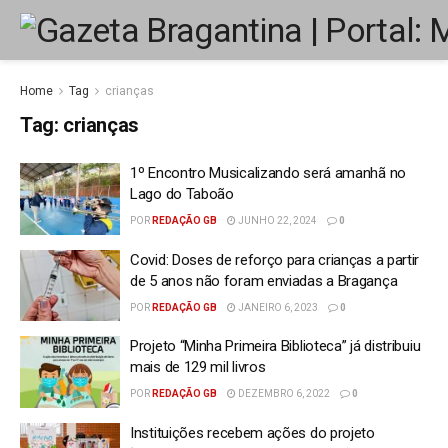
Home
Tag
crianças
Tag:
crianças
1º Encontro Musicalizando será amanhã no
Lago do Taboão
POR
REDAÇÃO GB
JUNHO 22, 2024
0
Covid: Doses de reforço para crianças a partir
de 5 anos não foram enviadas a Bragança
POR
REDAÇÃO GB
JANEIRO 6, 2023
0
Projeto “Minha Primeira Biblioteca” já distribuiu
mais de 129 mil livros
POR
REDAÇÃO GB
DEZEMBRO 6, 2022
0
Instituições recebem ações do projeto