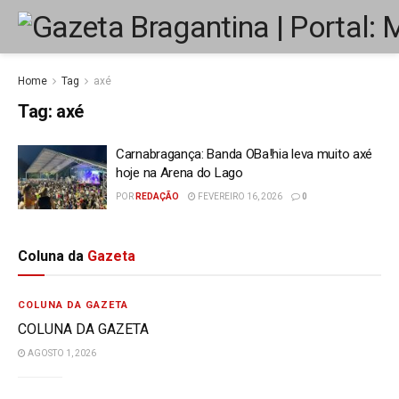
Home
Tag
axé
Tag:
axé
Carnabragança: Banda OBa!hia leva muito axé
hoje na Arena do Lago
POR
REDAÇÃO
FEVEREIRO 16, 2026
0
Coluna da
Gazeta
COLUNA DA GAZETA
COLUNA DA GAZETA
AGOSTO 1, 2026