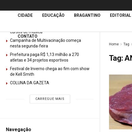
Últimas
Notícias
CIDADE
EDUCAÇÃO
BRAGANTINO
EDITORIAL
GURI abre mais de 150 vagas gratuitas para
cursos de música
CONTATO
Campanha de Multivacinação começa
Home
Tag
nesta segunda-feira
Prefeitura paga R$ 1,13 milhão a 270
Tag:
A
atletas e 34 projetos esportivos
Festival de Inverno chega ao fim com show
de Kell Smith
COLUNA DA GAZETA
CARREGUE MAIS
Navegação