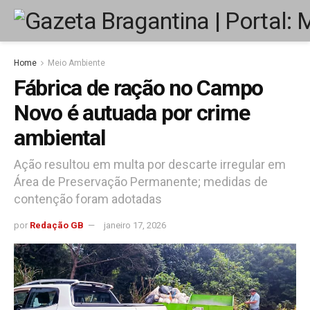
Home
Meio Ambiente
Fábrica de ração no Campo
Novo é autuada por crime
ambiental
Ação resultou em multa por descarte irregular em
Área de Preservação Permanente; medidas de
contenção foram adotadas
por
Redação GB
janeiro 17, 2026