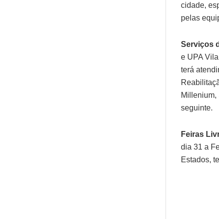
cidade, es
pelas equi
Serviços 
e UPA Vila
terá atend
Reabilitaç
Millenium,
seguinte.
Feiras Liv
dia 31 a F
Estados, te