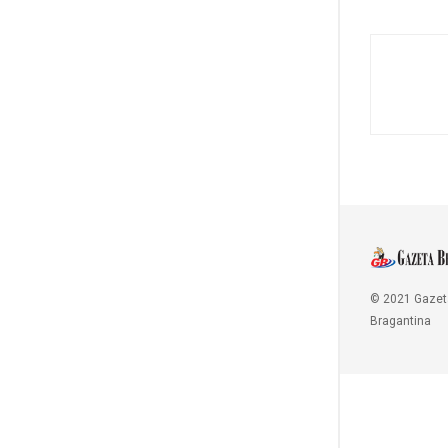
© 2021 Gazet
Bragantina
Copy Protected by
Chetan
's
WP-Copyprotect
.