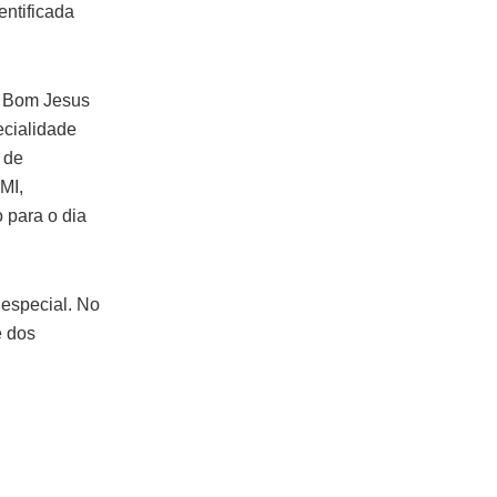
entificada
A Bom Jesus
ecialidade
 de
MI,
 para o dia
 especial. No
e dos