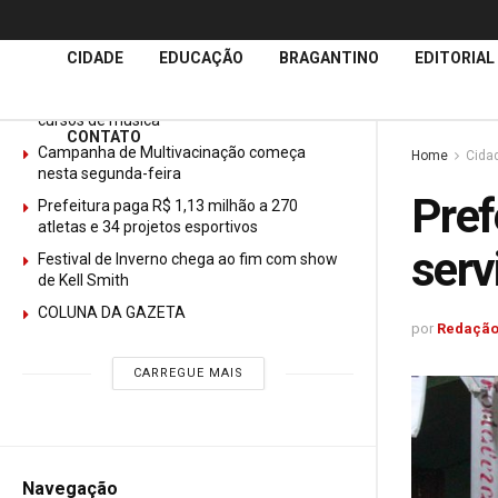
Últimas
Notícias
CIDADE
EDUCAÇÃO
BRAGANTINO
EDITORIAL
GURI abre mais de 150 vagas gratuitas para
cursos de música
CONTATO
Campanha de Multivacinação começa
Home
Cida
nesta segunda-feira
Pref
Prefeitura paga R$ 1,13 milhão a 270
atletas e 34 projetos esportivos
serv
Festival de Inverno chega ao fim com show
de Kell Smith
COLUNA DA GAZETA
por
Redação
CARREGUE MAIS
Navegação