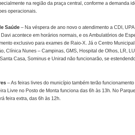
pecialmente na região da praça central, conforme a demanda id
pes operacionais.
de Saúde
– Na véspera de ano novo o atendimento a CDI, UP
 Davi acontece em horários normais, e os Ambulatórios de Esp
imento exclusivo para exames de Raio-X. Já o Centro Municipal
ão, Clínica Nunes – Campinas, GMS, Hospital de Olhos, LR, LU
 Santa Casa, Sominus e Unirad não funcionarão, se estendendo
res
– As feiras livres do município também terão funcionamento
eira Livre no Posto de Monta funciona das 6h às 13h. No Parqu
rá feira extra, das 6h às 12h.