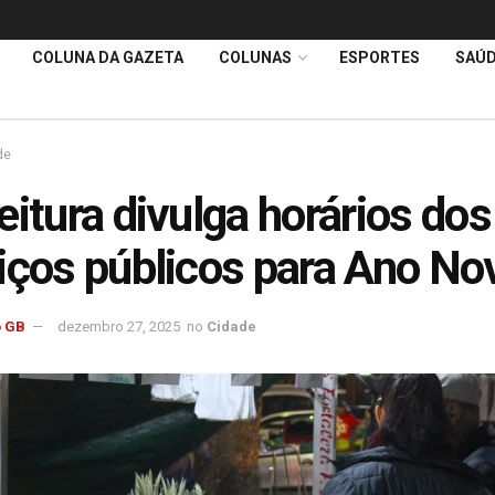
COLUNA DA GAZETA
COLUNAS
ESPORTES
SAÚ
de
eitura divulga horários dos
iços públicos para Ano No
 GB
dezembro 27, 2025
no
Cidade