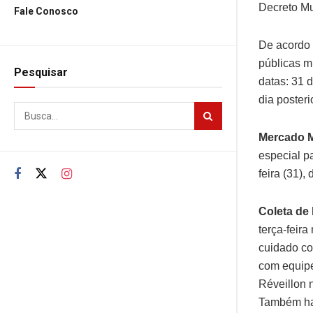
Decreto Mu
Fale Conosco
De acordo 
públicas m
Pesquisar
datas: 31 d
dia poster
Mercado M
especial p
feira (31),
Coleta de 
terça-feir
cuidado co
com equipe
Réveillon n
Também hav