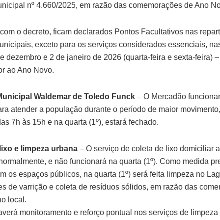
nicipal nº 4.660/2025, em razão das comemorações de Ano No
com o decreto, ficam declarados Pontos Facultativos nas repar
unicipais, exceto para os serviços considerados essenciais, na
e dezembro e 2 de janeiro de 2026 (quarta-feira e sexta-feira) 
ior ao Ano Novo.
unicipal Waldemar de Toledo Funck
– O Mercadão funcionar
ara atender a população durante o período de maior movimento,
 das 7h às 15h e na quarta (1º), estará fechado.
lixo e limpeza urbana
– O serviço de coleta de lixo domiciliar 
a normalmente, e não funcionará na quarta (1º). Como medida pr
m os espaços públicos, na quarta (1º) será feita limpeza no La
s de varrição e coleta de resíduos sólidos, em razão das com
o local.
erá monitoramento e reforço pontual nos serviços de limpeza