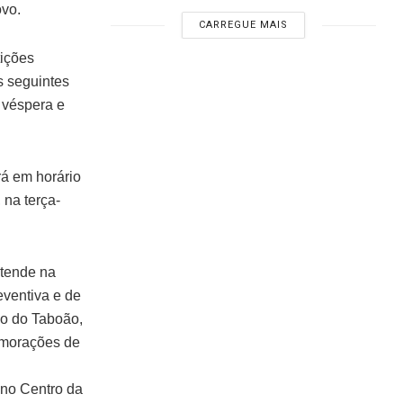
vo.
CARREGUE MAIS
tições
s seguintes
– véspera e
á em horário
 na terça-
atende na
eventiva e de
go do Taboão,
emorações de
 no Centro da