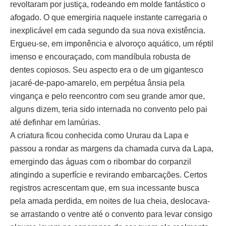
revoltaram por justiça, rodeando em molde fantástico o
afogado. O que emergiria naquele instante carregaria o
inexplicável em cada segundo da sua nova existência.
Ergueu-se, em imponência e alvoroço aquático, um réptil
imenso e encouraçado, com mandíbula robusta de
dentes copiosos. Seu aspecto era o de um gigantesco
jacaré-de-papo-amarelo, em perpétua ânsia pela
vingança e pelo reencontro com seu grande amor que,
alguns dizem, teria sido internada no convento pelo pai
até definhar em lamúrias.
A criatura ficou conhecida como Ururau da Lapa e
passou a rondar as margens da chamada curva da Lapa,
emergindo das águas com o ribombar do corpanzil
atingindo a superfície e revirando embarcações. Certos
registros acrescentam que, em sua incessante busca
pela amada perdida, em noites de lua cheia, deslocava-
se arrastando o ventre até o convento para levar consigo