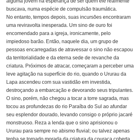
alguma jovem na esperança de ser quem ele realmente
buscava, numa espécie de compulsão traumática.
No entanto, tempos depois, suas incursões encontraram
uma reviravolta inesperada. Um sino de ouro foi
encomendado para a igreja, ironicamente, pelo
impiedoso barão. Então, naquele dia, um grupo de
pessoas encarregadas de atravessar o sino não escapou
da territorialidade e da eterna sede de revanche da
criatura. Próximos de atracar, começaram a perceber uma
leve agitação na superfície do rio, quando o Ururau da
Lapa ascendeu com sua vastidão em investida,
destroçando a embarcação e devorando seus tripulantes.
O sino, porém, não chegou a tocar a torre sagrada, mas
tocou as profundezas do rio Paraíba do Sul ao afundar
seu esplendor dourado, levando consigo o próprio jacaré
monstruoso. Reza a lenda que o sino aprisionou o
Ururau para sempre no abismo fluvial; ou talvez apenas
tenha se tornado morada da criatura da couraça coberta