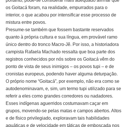
portanto, pode-se considerar mais adequado afirmar que
os Goitacá foram, na realidade, empurrados para o
interior, o que acabou por intensificar esse processo de
mistura entre povos.
Presume-se também que fossem bastante reservados
quanto à própria cultura e sua língua, em provável ramo
único dentro do tronco Macro-Jê. Por isso, a historiadora
campista Rafaela Machado ressalta que boa parte dos
registros conhecidos por nós sobre os Goitacá vêm do
ponto de vista de seus inimigos – os povos tupi – e de
cronistas europeus, podendo haver alguma deturpação.
O próprio nome “Goitacá”, por exemplo, não era como se
autodenominavam, e, sim, um termo tupi utilizado para se
referir a eles como grandes corredores ou nadadores.
Esses indígenas aguerridos costumavam caçar em
grupos, movendo-se pelas matas e campos abertos. Altos
e de físico privilegiado, exploravam tais habilidades
aquáticas e de velocidade em táticas de emboscada nos