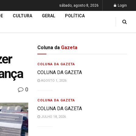
sábado, agosto 8, 2026
Login
DE
CULTURA
GERAL
POLÍTICA
Coluna da
Gazeta
zer
COLUNA DA GAZETA
gança
COLUNA DA GAZETA
AGOSTO 1, 2026
0
COLUNA DA GAZETA
COLUNA DA GAZETA
JULHO 18, 2026