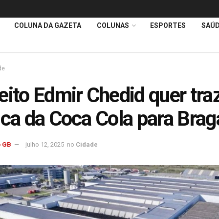
COLUNA DA GAZETA
COLUNAS
ESPORTES
SAÚ
de
eito Edmir Chedid quer tra
ica da Coca Cola para Bra
 GB
julho 12, 2025
no
Cidade