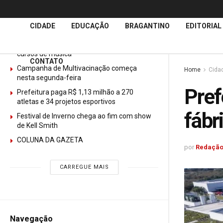
Últimas
Notícias
CIDADE
EDUCAÇÃO
BRAGANTINO
EDITORIAL
GURI abre mais de 150 vagas gratuitas para
cursos de música
CONTATO
Campanha de Multivacinação começa
Home
Cida
nesta segunda-feira
Pref
Prefeitura paga R$ 1,13 milhão a 270
atletas e 34 projetos esportivos
fábr
Festival de Inverno chega ao fim com show
de Kell Smith
COLUNA DA GAZETA
por
Redação
CARREGUE MAIS
Navegação