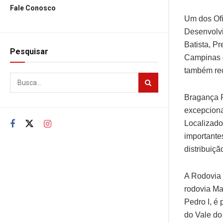
Fale Conosco
Um dos Ofí
Desenvolvi
Batista, Pr
Pesquisar
Campinas 
também rec
Bragança P
excepciona
Localizado
importante
distribuiçã
A Rodovia 
rodovia Ma
Pedro I, é
do Vale do