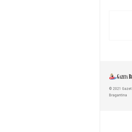
© 2021 Gazet
Bragantina
Copy Protected by
Chetan
's
WP-Copyprotect
.