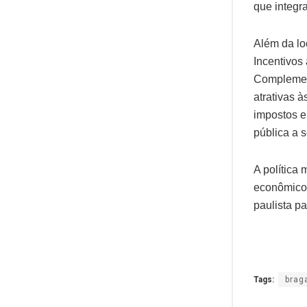
que integr
Além da lo
Incentivos
Complement
atrativas 
impostos e
pública a 
A política
econômico 
paulista p
Tags:
brag