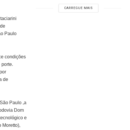
CARREGUE MAIS
aciarini
 de
ão Paulo
ce condições
 porte.
por
a de
 São Paulo ,a
Rodovia Dom
tecnológico e
 Moretto),