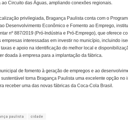
a ao Circuito das Águas, ampliando conexões regionais.
calização privilegiada, Bragança Paulista conta com o Progra
 ao Desenvolvimento Econômico e Fomento ao Emprego, institu
ar nº 887/2019 (Pró-Indústria e Pró-Emprego), que oferece c
às empresas interessadas em investir no município, incluindo is
 taxas e apoio na identificação do melhor local e disponibilizaç
ser doada à empresa para a implantação da fábrica.
 municipal de fomento à geração de empregos e ao desenvolvim
sustentável torna Bragança Paulista uma excelente opção no in
ara receber uma das novas fábricas da Coca-Cola Brasil.
ança paulista
cidade