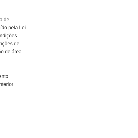
ma de
ído pela Lei
ondições
enções de
ão de área
ento
terior