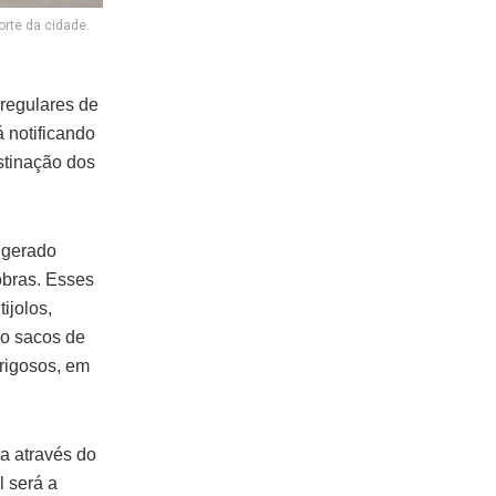
orte da cidade.
rregulares de
á notificando
stinação dos
 gerado
obras. Esses
ijolos,
mo sacos de
erigosos, em
a através do
 será a