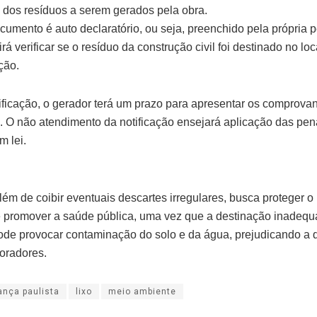
 dos resíduos a serem gerados pela obra.
umento é auto declaratório, ou seja, preenchido pela própria 
irá verificar se o resíduo da construção civil foi destinado no lo
ção.
ificação, o gerador terá um prazo para apresentar os comprova
. O não atendimento da notificação ensejará aplicação das pen
m lei.
lém de coibir eventuais descartes irregulares, busca proteger o
 promover a saúde pública, uma vez que a destinação inadeq
ode provocar contaminação do solo e da água, prejudicando a 
oradores.
ança paulista
lixo
meio ambiente