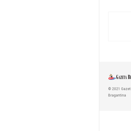
© 2021 Gazet
Bragantina
Copy Protected by
Chetan
's
WP-Copyprotect
.