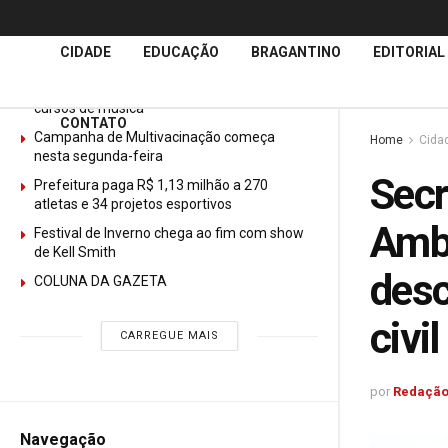
Últimas
Notícias
CIDADE
EDUCAÇÃO
BRAGANTINO
EDITORIAL
GURI abre mais de 150 vagas gratuitas para
cursos de música
CONTATO
Campanha de Multivacinação começa
Home
Cida
nesta segunda-feira
Secr
Prefeitura paga R$ 1,13 milhão a 270
atletas e 34 projetos esportivos
Ambi
Festival de Inverno chega ao fim com show
de Kell Smith
desc
COLUNA DA GAZETA
civil
CARREGUE MAIS
por
Redação
Navegação