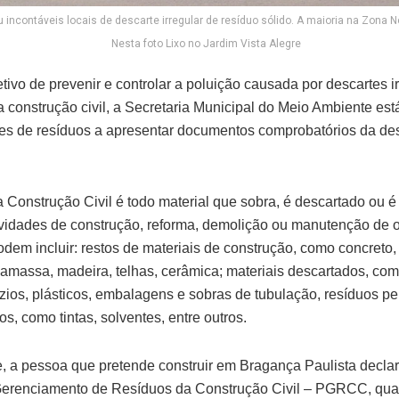
ou incontáveis locais de descarte irregular de resíduo sólido. A maioria na Zona N
Nesta foto Lixo no Jardim Vista Alegre
tivo de prevenir e controlar a poluição causada por descartes i
a construção civil, a Secretaria Municipal do Meio Ambiente est
es de resíduos a apresentar documentos comprobatórios da de
 Construção Civil é todo material que sobra, é descartado ou é
ividades de construção, reforma, demolição ou manutenção de 
dem incluir: restos de materiais de construção, como concreto, t
gamassa, madeira, telhas, cerâmica; materiais descartados, co
zios, plásticos, embalagens e sobras de tubulação, resíduos p
s, como tintas, solventes, entre outros.
, a pessoa que pretende construir em Bragança Paulista declar
erenciamento de Resíduos da Construção Civil – PGRCC, qual