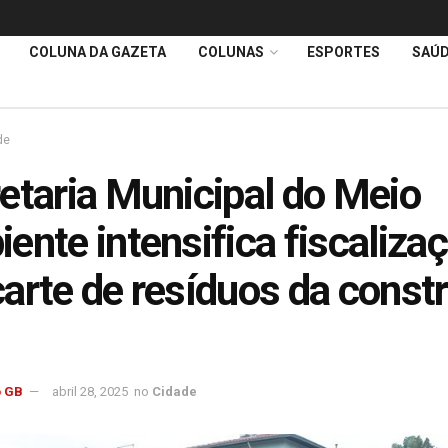
COLUNA DA GAZETA
COLUNAS
ESPORTES
SAÚ
de
etaria Municipal do Meio
ente intensifica fiscaliza
arte de resíduos da const
 GB
abril 28, 2025
no
Cidade