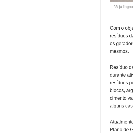
GB já flagr
Com o obje
resíduos d
os gerador
mesmos.
Resíduo da
durante at
resíduos po
blocos, ar
cimento va
alguns caso
Atualmente
Plano de G