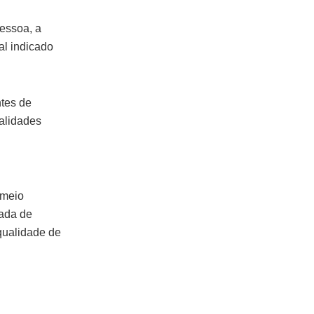
pessoa, a
cal indicado
ntes de
alidades
 meio
uada de
qualidade de