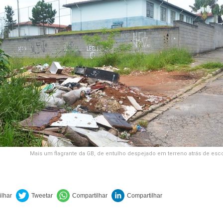
Mais um flagrante da GB, de entulho despejado em terreno atrás de esco