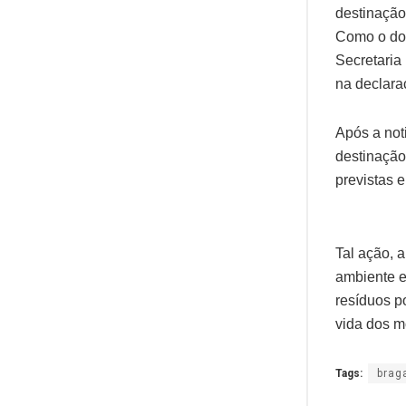
destinação
Como o doc
Secretaria 
na declara
Após a not
destinação
previstas e
Tal ação, a
ambiente e
resíduos p
vida dos m
Tags:
brag