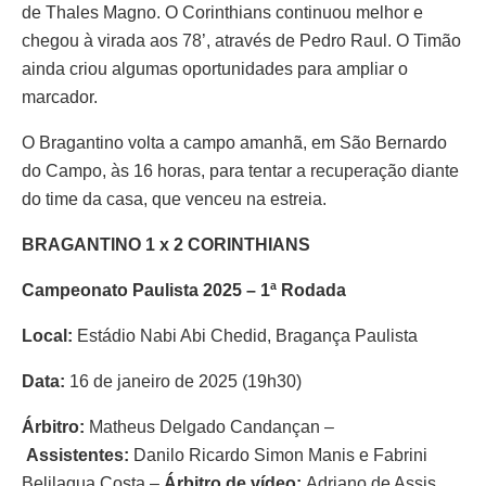
de Thales Magno. O Corinthians continuou melhor e
chegou à virada aos 78’, através de Pedro Raul. O Timão
ainda criou algumas oportunidades para ampliar o
marcador.
O Bragantino volta a campo amanhã, em São Bernardo
do Campo, às 16 horas, para tentar a recuperação diante
do time da casa, que venceu na estreia.
BRAGANTINO 1 x 2 CORINTHIANS
Campeonato Paulista 2025 – 1ª Rodada
Local:
Estádio Nabi Abi Chedid, Bragança Paulista
Data:
16 de janeiro de 2025 (19h30)
Árbitro:
Matheus Delgado Candançan –
Assistentes:
Danilo Ricardo Simon Manis e Fabrini
Belilaqua Costa –
Árbitro de vídeo:
Adriano de Assis