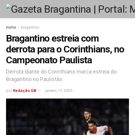
Home
Bragantino
Bragantino estreia com
derrota para o Corinthians, no
Campeonato Paulista
Derrota diante do Corinthians marca estreia do
Bragantino no Paulistão
por
Redação GB
janeiro 17, 2025