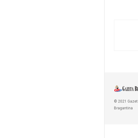
© 2021 Gazet
Bragantina
Copy Protected by
Chetan
's
WP-Copyprotect
.