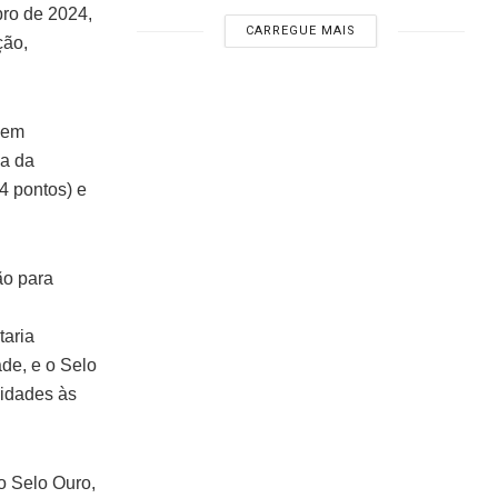
bro de 2024,
CARREGUE MAIS
ção,
bem
ma da
84 pontos) e
ão para
taria
de, e o Selo
nidades às
o Selo Ouro,