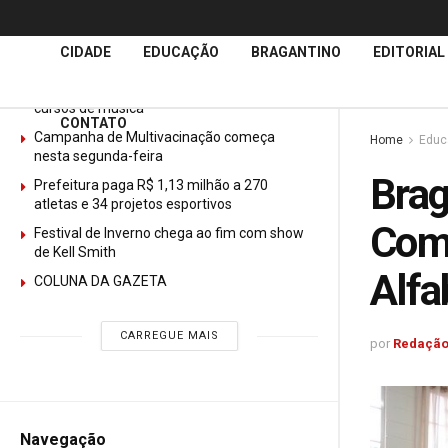
Últimas
Notícias
CIDADE
EDUCAÇÃO
BRAGANTINO
EDITORIAL
GURI abre mais de 150 vagas gratuitas para
cursos de música
CONTATO
Campanha de Multivacinação começa
Home
Educ
nesta segunda-feira
Brag
Prefeitura paga R$ 1,13 milhão a 270
atletas e 34 projetos esportivos
Comp
Festival de Inverno chega ao fim com show
de Kell Smith
Alfa
COLUNA DA GAZETA
CARREGUE MAIS
por
Redação
Navegação