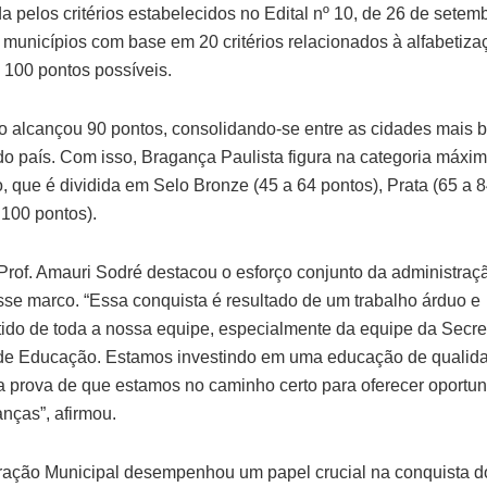
a pelos critérios estabelecidos no Edital nº 10, de 26 de setem
s municípios com base em 20 critérios relacionados à alfabetiza
o 100 pontos possíveis.
o alcançou 90 pontos, consolidando-se entre as cidades mais 
do país. Com isso, Bragança Paulista figura na categoria máxi
o, que é dividida em Selo Bronze (45 a 64 pontos), Prata (65 a 
 100 pontos).
 Prof. Amauri Sodré destacou o esforço conjunto da administraç
sse marco. “Essa conquista é resultado de um trabalho árduo e
do de toda a nossa equipe, especialmente da equipe da Secre
de Educação. Estamos investindo em uma educação de qualida
 prova de que estamos no caminho certo para oferecer oportu
anças”, afirmou.
ração Municipal desempenhou um papel crucial na conquista d