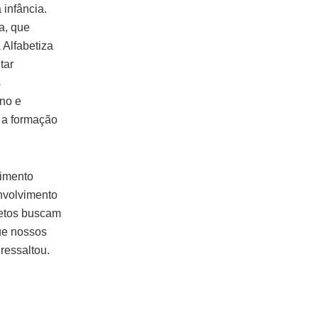
 infância.
a, que
 Alfabetiza
tar
s
ino e
 a formação
cimento
envolvimento
jetos buscam
que nossos
ressaltou.