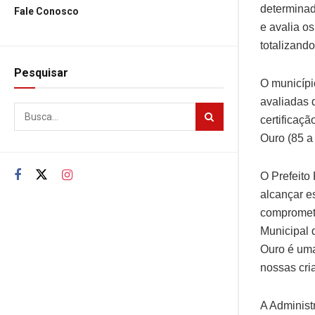
determinad
Fale Conosco
e avalia o
totalizand
Pesquisar
O municípi
avaliadas 
certificaçã
Ouro (85 a
O Prefeito
alcançar e
comprometi
Municipal 
Ouro é uma
nossas cri
A Administ