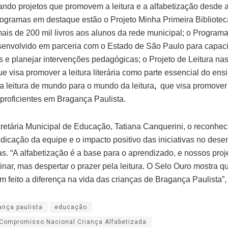
ndo projetos que promovem a leitura e a alfabetização desde a
rogramas em destaque estão o Projeto Minha Primeira Bibliotec
mais de 200 mil livros aos alunos da rede municipal; o Programa
senvolvido em parceria com o Estado de São Paulo para capaci
 e planejar intervenções pedagógicas; o Projeto de Leitura na
ue visa promover a leitura literária como parte essencial do ens
da leitura de mundo para o mundo da leitura
,
que visa promover
 proficientes em Bragança Paulista.
retária Municipal de Educação, Tatiana Canquerini, o reconhe
dedicação da equipe e o impacto positivo das iniciativas no des
as. “A alfabetização é a base para o aprendizado, e nossos pro
inar, mas despertar o prazer pela leitura. O Selo Ouro mostra 
m feito a diferença na vida das crianças de Bragança Paulista”, 
ança paulista
educação
Compromisso Nacional Criança Alfabetizada