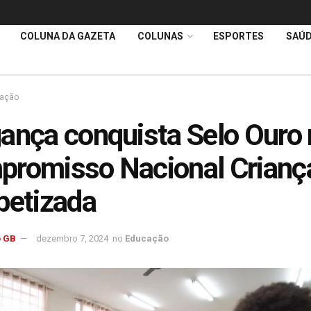
COLUNA DA GAZETA
COLUNAS
ESPORTES
SAÚ
ação
ança conquista Selo Ouro
romisso Nacional Crianç
betizada
 GB
dezembro 7, 2024
no
Educação