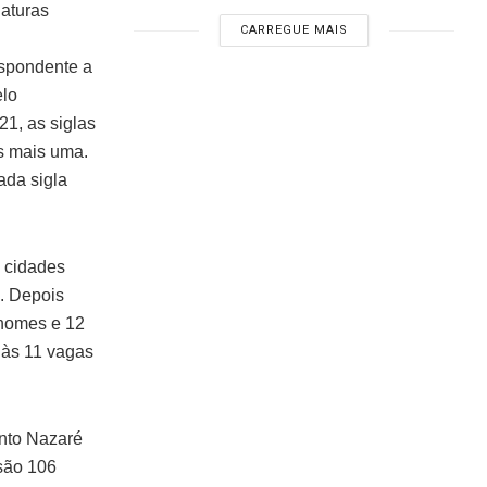
daturas
CARREGUE MAIS
espondente a
elo
1, as siglas
s mais uma.
ada sigla
s cidades
o. Depois
 nomes e 12
 às 11 vagas
anto Nazaré
são 106