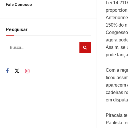
Lei 14.211
Fale Conosco
proporcion
Anteriorme
150% do nú
Pesquisar
Congresso 
agora pode
Assim, se 
pode lança
Com a regr
ficou assi
aparecem A
cadeiras n
em disputa
Piracaia t
Paulista r