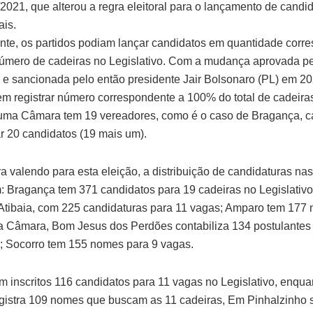
/2021, que alterou a regra eleitoral para o lançamento de candi
ais.
nte, os partidos podiam lançar candidatos em quantidade corr
mero de cadeiras no Legislativo. Com a mudança aprovada p
e sancionada pelo então presidente Jair Bolsonaro (PL) em 202
m registrar número correspondente a 100% do total de cadeira
uma Câmara tem 19 vereadores, como é o caso de Bragança, c
r 20 candidatos (19 mais um).
a valendo para esta eleição, a distribuição de candidaturas na
m: Bragança tem 371 candidatos para 19 cadeiras no Legislativ
tibaia, com 225 candidaturas para 11 vagas; Amparo tem 177
a Câmara, Bom Jesus dos Perdões contabiliza 134 postulantes
; Socorro tem 155 nomes para 9 vagas.
em inscritos 116 candidatos para 11 vagas no Legislativo, enqu
egistra 109 nomes que buscam as 11 cadeiras, Em Pinhalzinho 