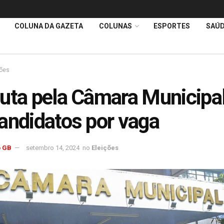
COLUNA DA GAZETA
COLUNAS
ESPORTES
SAÚ
ções
uta pela Câmara Municipa
andidatos por vaga
 GB
setembro 14, 2024
no
Eleições