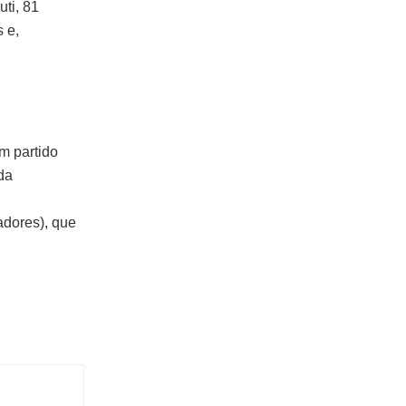
ti, 81
 e,
m partido
da
adores), que