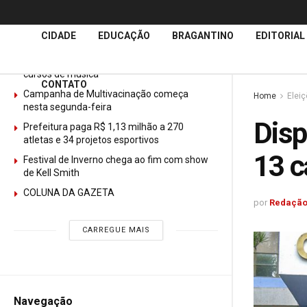
Últimas
Notícias
CIDADE
EDUCAÇÃO
BRAGANTINO
EDITORIAL
GURI abre mais de 150 vagas gratuitas para
cursos de música
CONTATO
Campanha de Multivacinação começa
Home
Elei
nesta segunda-feira
Disp
Prefeitura paga R$ 1,13 milhão a 270
atletas e 34 projetos esportivos
13 c
Festival de Inverno chega ao fim com show
de Kell Smith
COLUNA DA GAZETA
por
Redação
CARREGUE MAIS
Navegação