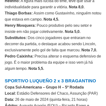
Helinho:
A figura mais lúcida do time, teve que usar a
individualidade para garantir a vitória.
Nota 8,0.
Thiago Borbas:
Assim como Gustavinho, ninguém notou
que estava em campo.
Nota 4,5.
Henry Mosquera:
Pouco produtivo pelo seu setor e
insiste em não jogar coletivamente.
Nota 5,0.
Substitutos:
Dos cinco jogadores que entraram no
decorrer da partida, o destaque acabou sendo Lincoln,
exclusivamente pelo gol de falta que marcou.
Nota 7,0.
Pedro Caixinha:
Precisa alterar o esquema defensivo de
jogo. É o maior problema da equipe e isso vem já há
algum tempo.
Nota 5,5.
SPORTIVO LUQUEÑO 2 x 3 BRAGANTINO
Copa Sul-Americana – Grupo H – 5ª Rodada
Local:
Estádio Defensores del Chaco, Assunção (PAR)
Data:
26 de maio de 2024 (quinta-feira, 21 horas)
Árbitro:
Augusto Aragón (EQU) – Ricardo Baren e