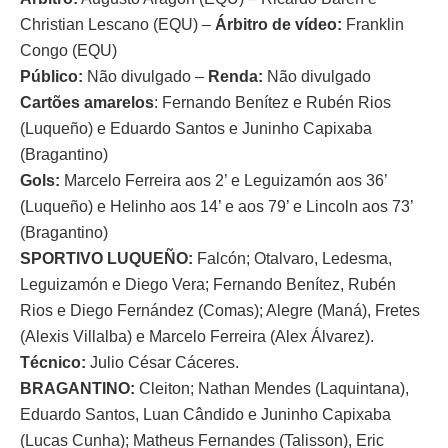
Christian Lescano (EQU) –
Árbitro de vídeo:
Franklin
Congo (EQU)
Público:
Não divulgado –
Renda:
Não divulgado
Cartões amarelos
: Fernando Benítez e Rubén Rios
(Luqueño) e Eduardo Santos e Juninho Capixaba
(Bragantino)
Gols:
Marcelo Ferreira aos 2’ e Leguizamón aos 36’
(Luqueño) e Helinho aos 14’ e aos 79’ e Lincoln aos 73’
(Bragantino)
SPORTIVO LUQUEÑO:
Falcón; Otalvaro, Ledesma,
Leguizamón e Diego Vera; Fernando Benítez, Rubén
Rios e Diego Fernández (Comas); Alegre (Maná), Fretes
(Alexis Villalba) e Marcelo Ferreira (Alex Álvarez).
Técnico:
Julio César Cáceres.
BRAGANTINO:
Cleiton; Nathan Mendes (Laquintana),
Eduardo Santos, Luan Cândido e Juninho Capixaba
(Lucas Cunha); Matheus Fernandes (Talisson), Eric