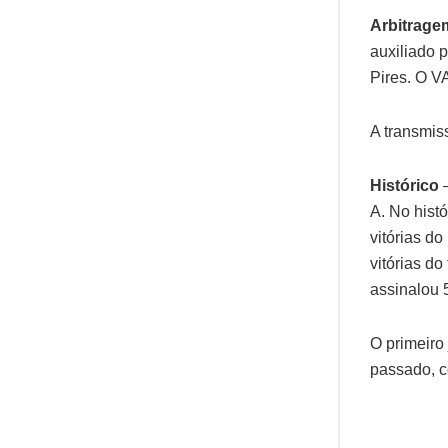
Arbitrage
auxiliado 
Pires. O V
A transmis
Histórico
A. No hist
vitórias d
vitórias do
assinalou 
O primeiro
passado, c