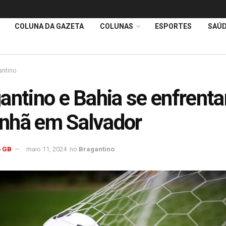
COLUNA DA GAZETA
COLUNAS
ESPORTES
SAÚ
antino
antino e Bahia se enfrent
nhã em Salvador
 GB
maio 11, 2024
no
Bragantino