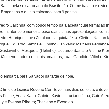
 Bahia pela sexta-rodada do Brasileirão. O time baiano é o vice
o Bragantino o quinto colocado, com 9 pontos.
Pedro Caixinha, com pouco tempo para acertar qual formação in
eve manter pelo menos a base das últimas apresentações, com a
edro Henrique, que não atuou na quinta-feira: Cleiton; Nathan
ique, Eduardo Santos e Juninho Capixaba; Matheus Fernandes
Gustavinho; Mosquera (Helinho), Eduardo Sasha e Vitinho Kie
stão pendurados com dois amarelos, Luan Cândido, Vitinho Ki
o embarca para Salvador na tarde de hoje.
O time do técnico Rogério Ceni teve mais dias de folga, e deve
 Felipe; Arias, Kanu, Gabriel Xavier e Luciano Juba; Caio Ale
ly e Everton Ribeiro; Thaciano e Everaldo.