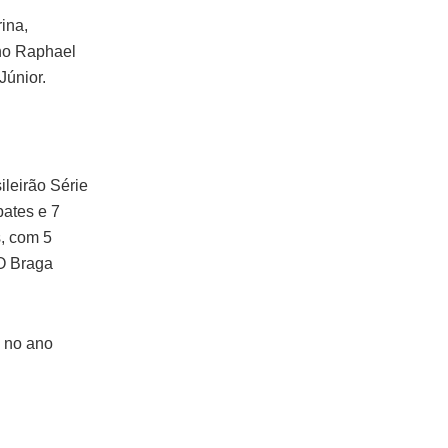
ina,
uno Raphael
Júnior.
ileirão Série
pates e 7
s, com 5
 O Braga
, no ano