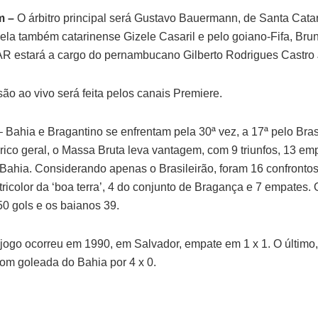
m –
O árbitro principal será Gustavo Bauermann, de Santa Catar
pela também catarinense Gizele Casaril e pelo goiano-Fifa, Br
AR estará a cargo do pernambucano Gilberto Rodrigues Castro 
são ao vivo será feita pelos canais Premiere.
– Bahia e Bragantino se enfrentam pela 30ª vez, a 17ª pelo Bras
órico geral, o Massa Bruta leva vantagem, com 9 triunfos, 13 em
o Bahia. Considerando apenas o Brasileirão, foram 16 confronto
 tricolor da ‘boa terra’, 4 do conjunto de Bragança e 7 empates.
50 gols e os baianos 39.
 jogo ocorreu em 1990, em Salvador, empate em 1 x 1. O último
om goleada do Bahia por 4 x 0.