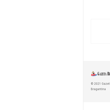
© 2021 Gazet
Bragantina
Copy Protected by
Chetan
's
WP-Copyprotect
.