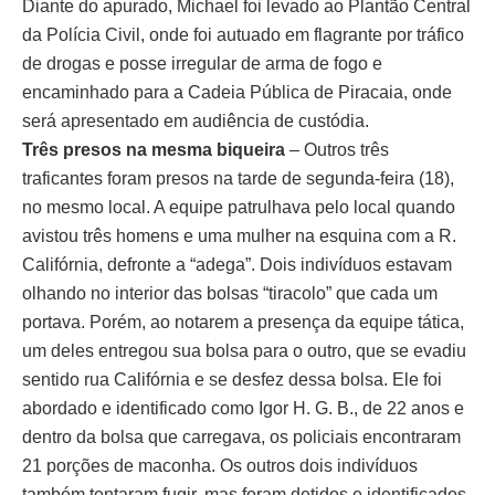
Diante do apurado, Michael foi levado ao Plantão Central
da Polícia Civil, onde foi autuado em flagrante por tráfico
de drogas e posse irregular de arma de fogo e
encaminhado para a Cadeia Pública de Piracaia, onde
será apresentado em audiência de custódia.
Três presos na mesma biqueira
– Outros três
traficantes foram presos na tarde de segunda-feira (18),
no mesmo local. A equipe patrulhava pelo local quando
avistou três homens e uma mulher na esquina com a R.
Califórnia, defronte a “adega”. Dois indivíduos estavam
olhando no interior das bolsas “tiracolo” que cada um
portava. Porém, ao notarem a presença da equipe tática,
um deles entregou sua bolsa para o outro, que se evadiu
sentido rua Califórnia e se desfez dessa bolsa. Ele foi
abordado e identificado como Igor H. G. B., de 22 anos e
dentro da bolsa que carregava, os policiais encontraram
21 porções de maconha. Os outros dois indivíduos
também tentaram fugir, mas foram detidos e identificados