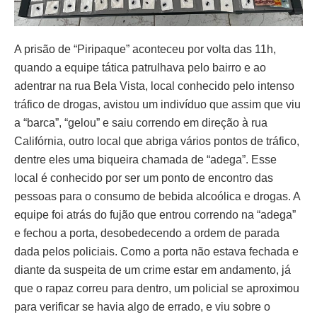
A prisão de “Piripaque” aconteceu por volta das 11h,
quando a equipe tática patrulhava pelo bairro e ao
adentrar na rua Bela Vista, local conhecido pelo intenso
tráfico de drogas, avistou um indivíduo que assim que viu
a “barca”, “gelou” e saiu correndo em direção à rua
Califórnia, outro local que abriga vários pontos de tráfico,
dentre eles uma biqueira chamada de “adega”. Esse
local é conhecido por ser um ponto de encontro das
pessoas para o consumo de bebida alcoólica e drogas. A
equipe foi atrás do fujão que entrou correndo na “adega”
e fechou a porta, desobedecendo a ordem de parada
dada pelos policiais. Como a porta não estava fechada e
diante da suspeita de um crime estar em andamento, já
que o rapaz correu para dentro, um policial se aproximou
para verificar se havia algo de errado, e viu sobre o