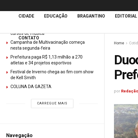
Últimas
Notícias
CIDADE
EDUCAÇÃO
BRAGANTINO
EDITORIAL
GURI abre mais de 150 vagas gratuitas para
cursos de música
CONTATO
Campanha de Multivacinação começa
Home
Coti
nesta segunda-feira
Duod
Prefeitura paga R$ 1,13 milhão a 270
atletas e 34 projetos esportivos
Pref
Festival de Inverno chega ao fim com show
de Kell Smith
COLUNA DA GAZETA
por
Redação
CARREGUE MAIS
Navegação