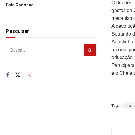
O duodécim
Fale Conosco
gastos da 
mecanismo 
A devolução
Pesquisar
Segundo di
Agostinho,
recurso po
educação, i
Participar
e o Chefe 
Tags:
brag