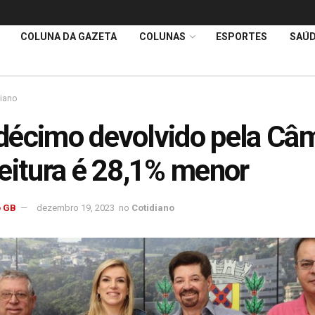
COLUNA DA GAZETA
COLUNAS
ESPORTES
SAÚ
diano
écimo devolvido pela Câm
eitura é 28,1% menor
 GB
dezembro 19, 2023
no
Cotidiano