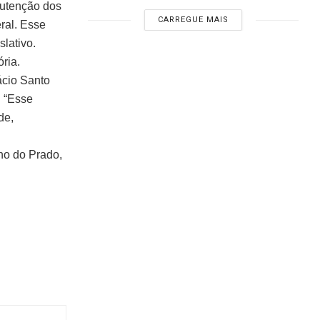
nutenção dos
CARREGUE MAIS
ral. Esse
lativo.
ória.
ácio Santo
. “Esse
de,
no do Prado,