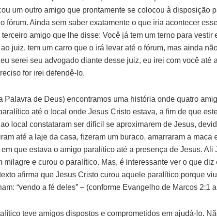
ou um outro amigo que prontamente se colocou à disposição pa
a o fórum. Ainda sem saber exatamente o que iria acontecer ess
terceiro amigo que lhe disse: Você já tem um terno para vestir 
 ao juiz, tem um carro que o irá levar até o fórum, mas ainda n
eu serei seu advogado diante desse juiz, eu irei com você até 
reciso for irei defendê-lo.
(a Palavra de Deus) encontramos uma história onde quatro ami
ralítico até o local onde Jesus Cristo estava, a fim de que est
o local constataram ser difícil se aproximarem de Jesus, devid
iram até a laje da casa, fizeram um buraco, amarraram a maca 
em que estava o amigo paralítico até a presença de Jesus. Ali
 milagre e curou o paralítico. Mas, é interessante ver o que diz
 texto afirma que Jesus Cristo curou aquele paralítico porque viu
ham: “vendo a fé deles” – (conforme Evangelho de Marcos 2:1 a
alítico teve amigos dispostos e comprometidos em ajudá-lo. N