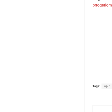
prrogerio
Tags:
opin