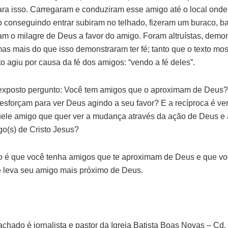
ara isso. Carregaram e conduziram esse amigo até o local onde
o conseguindo entrar subiram no telhado, fizeram um buraco, b
am o milagre de Deus a favor do amigo. Foram altruístas, demo
as mais do que isso demonstraram ter fé; tanto que o texto mos
to agiu por causa da fé dos amigos: “vendo a fé deles”.
exposto pergunto: Você tem amigos que o aproximam de Deus
esforçam para ver Deus agindo a seu favor? E a recíproca é ve
ele amigo que quer ver a mudança através da ação de Deus e
go(s) de Cristo Jesus?
 é que você tenha amigos que te aproximam de Deus e que vo
 leva seu amigo mais próximo de Deus.
chado é jornalista e pastor da Igreja Batista Boas Novas – Cd. 