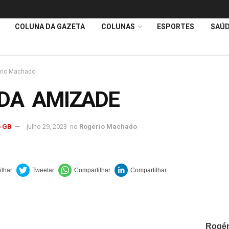
COLUNA DA GAZETA
COLUNAS
ESPORTES
SAÚ
rio Machado
 DA AMIZADE
 GB
julho 29, 2023
no
Rogério Machado
Rogé