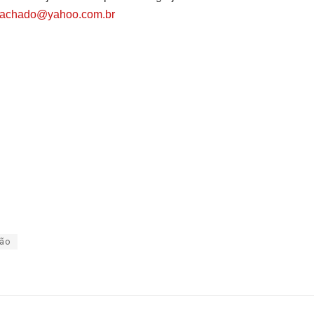
machado@yahoo.com.br
ião