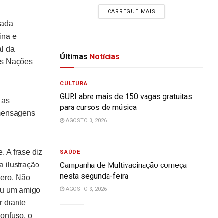
CARREGUE MAIS
rada
ina e
l da
Últimas
Notícias
as Nações
CULTURA
GURI abre mais de 150 vagas gratuitas
 as
para cursos de música
 mensagens
AGOSTO 3, 2026
. A frase diz
SAÚDE
a ilustração
Campanha de Multivacinação começa
nesta segunda-feira
vero. Não
ou um amigo
AGOSTO 3, 2026
r diante
onfuso, o