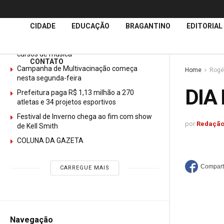
Últimas
Notícias
CIDADE
EDUCAÇÃO
BRAGANTINO
EDITORIAL
GURI abre mais de 150 vagas gratuitas para
cursos de música
CONTATO
Campanha de Multivacinação começa
Home
Rogé
nesta segunda-feira
DIA
Prefeitura paga R$ 1,13 milhão a 270
atletas e 34 projetos esportivos
Festival de Inverno chega ao fim com show
por
Redação
de Kell Smith
COLUNA DA GAZETA
CARREGUE MAIS
Navegação