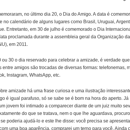
emoraram, no último dia 20, o Dia do Amigo. A data é comemo
te no calendário de alguns lugares como Brasil, Uruguai, Argent
. Entretanto, em 30 de julho é comemorado o Dia Internaciona
ata proclamada durante a assembleia geral da Organização d
NU), em 2011.
0 ou 30 o dia reservado para celebrar a amizade, é verdade que
entre amigos são trocadas de diversas formas: telefonemas,
k, Instagram, WhatsApp, etc.
bre amizade há uma frase curiosa e uma ilustração interessante
go é igual parafuso, só se sabe se é bom na hora do aperto. Já 
um jovem foi intimado a comparecer diante de um juiz muito se
atamente do que se tratava, nem o que lhe aguardava, procur
se poderia ajudá-lo e este lhe disse: você precisa se apresenta
 com uma boa aparência, comprarei um terno para você. Ainda c