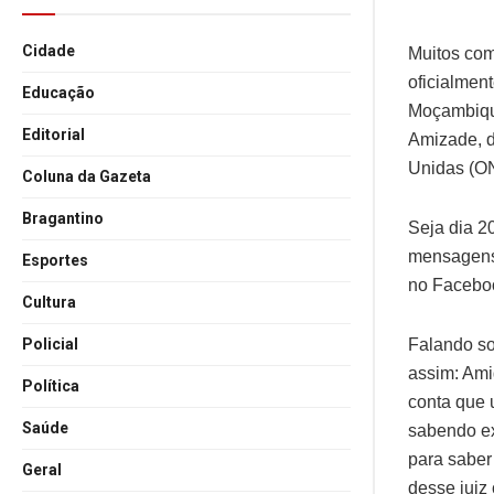
Cidade
Muitos com
oficialmen
Educação
Moçambique
Editorial
Amizade, d
Unidas (O
Coluna da Gazeta
Bragantino
Seja dia 2
mensagens 
Esportes
no Faceboo
Cultura
Falando so
Policial
assim: Ami
Política
conta que 
Saúde
sabendo ex
para saber 
Geral
desse juiz