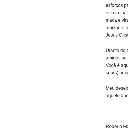
esforços p
estava, nã
maca e vir
amizade, m
Jesus Cris
Diante do 
amigos se 
Você é aqu
seu(s) ami
Meu desejo
aquele que
Rogério Ma