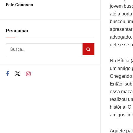
Fale Conosco
jovem busc
até a port
buscou um 
apresentar
Pesquisar
advogado, 
dele e se p
Na Bíblia 
um amigo pa
Chegando a
Então, sub
essa maca 
realizou um
história. O
amigos tin
Aquele par