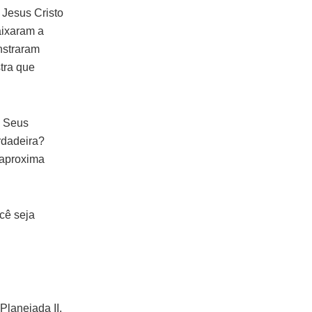
 Jesus Cristo
aixaram a
nstraram
tra que
? Seus
rdadeira?
 aproxima
cê seja
Planejada II.