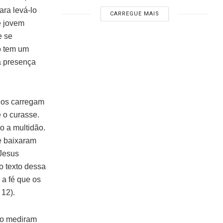
ra levá-lo
CARREGUE MAIS
e jovem
e se
ão tem um
a presença
gos carregam
e o curasse.
o a multidão.
e baixaram
 Jesus
 o texto dessa
 a fé que os
 12).
ão mediram