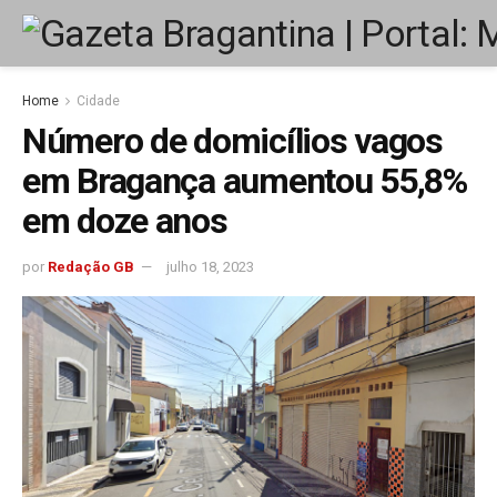
Home
Cidade
Número de domicílios vagos
em Bragança aumentou 55,8%
em doze anos
por
Redação GB
julho 18, 2023