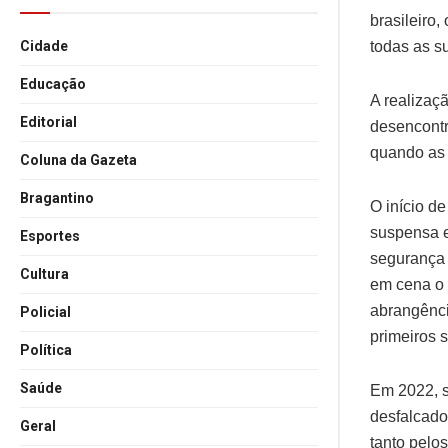
brasileiro
todas as s
Cidade
Educação
A realizaç
Editorial
desencontr
quando as 
Coluna da Gazeta
Bragantino
O início d
suspensa e
Esportes
segurança 
Cultura
em cena o 
abrangênci
Policial
primeiros 
Política
Saúde
Em 2022, s
desfalcado
Geral
tanto pelo