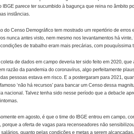
, o IBGE parece ter sucumbido à bagunça que reina no âmbito po
uas instâncias.
ão do Censo Demográfico tem mostrado um repertório de erros 
os nunca antes visto, nem mesmo nos levantamentos há vinte, t
condições de trabalho eram mais precárias, com pouquíssima t
e coleta de dados em campo deveria ter sido feito em 2020, que
m razão da pandemia do coronavírus, algo perfeitamente plausí
das pessoas estava em risco. E a postergaram para 2021, qua
famoso ‘não há recursos’ para bancar um Censo dessa magnit
a nacional. Talvez tenha sido nesse período que a debacle ap
sintomas.
omente em agosto, é que o time do IBGE entrou em campo, c
, porque a oferta de vagas para recenseadores não sensibilizo
s salários, quanto pelas condições e metas a serem alcançadas.