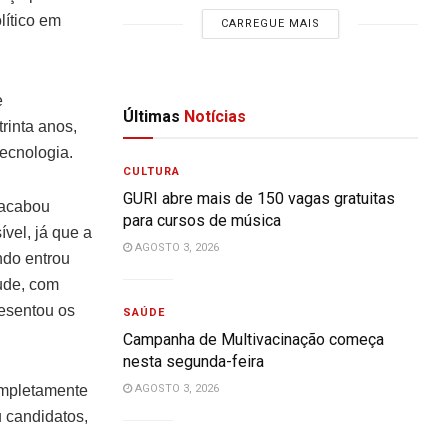
lítico em
CARREGUE MAIS
e
Últimas
Notícias
rinta anos,
ecnologia.
CULTURA
GURI abre mais de 150 vagas gratuitas
 acabou
para cursos de música
vel, já que a
AGOSTO 3, 2026
ndo entrou
ude, com
resentou os
SAÚDE
Campanha de Multivacinação começa
nesta segunda-feira
ompletamente
AGOSTO 3, 2026
u candidatos,