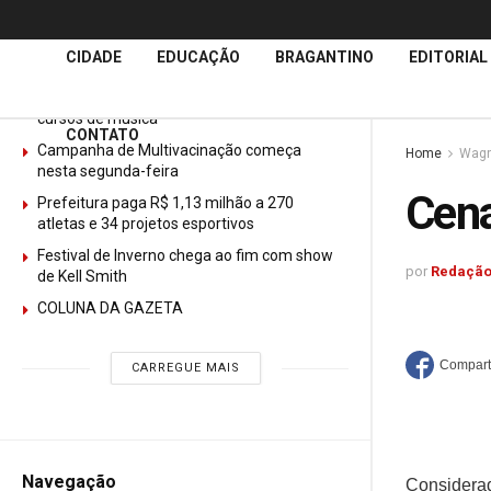
Últimas
Notícias
CIDADE
EDUCAÇÃO
BRAGANTINO
EDITORIAL
GURI abre mais de 150 vagas gratuitas para
cursos de música
CONTATO
Campanha de Multivacinação começa
Home
Wagn
nesta segunda-feira
Cena
Prefeitura paga R$ 1,13 milhão a 270
atletas e 34 projetos esportivos
Festival de Inverno chega ao fim com show
por
Redação
de Kell Smith
COLUNA DA GAZETA
CARREGUE MAIS
Navegação
Considerad