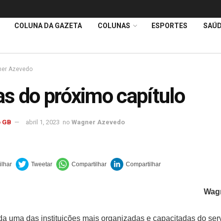
COLUNA DA GAZETA
COLUNAS
ESPORTES
SAÚ
er Azevedo
s do próximo capítulo
 GB
abril 1, 2023
no
Wagner Azevedo
Wag
a uma das instituições mais organizadas e capacitadas do serv