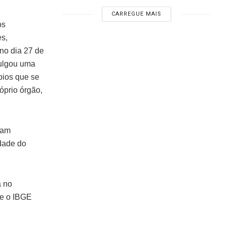
CARREGUE MAIS
os
es,
 no dia 27 de
vulgou uma
pios que se
óprio órgão,
ram
idade do
a no
ue o IBGE