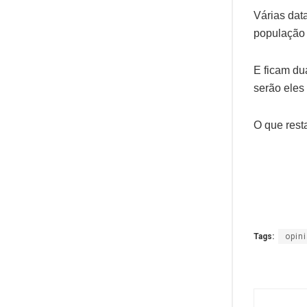
Várias dat
população 
E ficam du
serão eles
O que rest
Tags:
opin