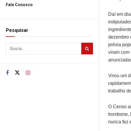
Fale Conosco
Daí em dia
estipulado
ingredient
Pesquisar
dezembro d
prévia pop
viram com 
anunciadas
Virou um d
rapidament
trabalho d
O Censo ai
trombone, 
nunca fez e