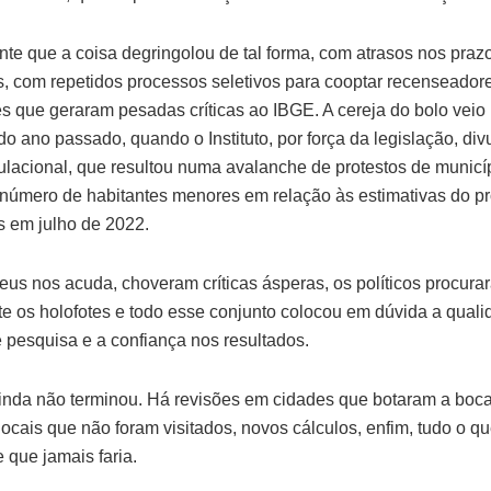
nte que a coisa degringolou de tal forma, com atrasos nos praz
s, com repetidos processos seletivos para cooptar recenseador
es que geraram pesadas críticas ao IBGE. A cereja do bolo veio
o ano passado, quando o Instituto, por força da legislação, di
ulacional, que resultou numa avalanche de protestos de municí
número de habitantes menores em relação às estimativas do pr
 em julho de 2022.
eus nos acuda, choveram críticas ásperas, os políticos procura
e os holofotes e todo esse conjunto colocou em dúvida a qual
e pesquisa e a confiança nos resultados.
nda não terminou. Há revisões em cidades que botaram a boc
locais que não foram visitados, novos cálculos, enfim, tudo o q
 que jamais faria.