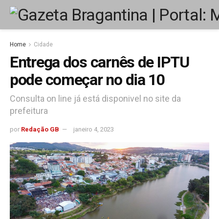
Home
Cidade
Entrega dos carnês de IPTU
pode começar no dia 10
Consulta on line já está disponivel no site da
prefeitura
por
Redação GB
janeiro 4, 2023