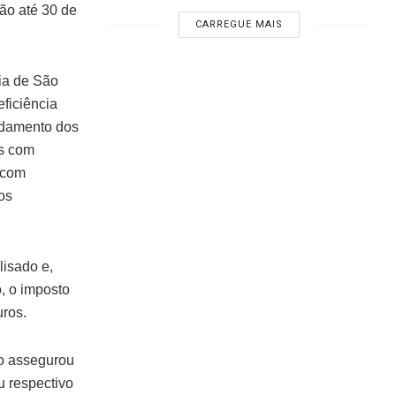
ão até 30 de
CARREGUE MAIS
gia de São
eficiência
ndamento dos
as com
 com
os
isado e,
, o imposto
uros.
o assegurou
u respectivo