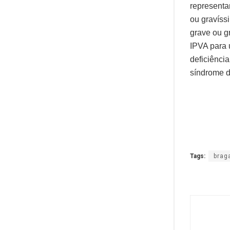
representa
ou gravíssi
grave ou g
IPVA para 
deficiênci
síndrome d
Tags:
brag