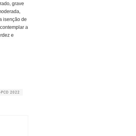
rado, grave
 moderada,
a isenção de
 contemplar a
urdez e
-PCD 2022