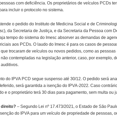
pessoas com deficiência. Os proprietários de veículos PCDs ter
ara incluir o protocolo no sistema.
tende o pedido do Instituto de Medicina Social e de Criminolo
sc), da Secretaria de Justiça, e da Secretaria da Pessoa com D
aja tempo do sistema do Imesc absorver as demandas de age
iciais aos PCDs. O laudo do Imesc é para os casos de pesso
a que trocaram de veículos ou novos pedidos, como as pessoas
a não contempladas na legislação anterior, caso, por exemplo, d
 auditivos.
o do IPVA PCD segue suspenso até 30/12. O pedido será anal
deferido, será garantida a isenção do IPVA-2022. Caso contrário
do e o proprietário terá 30 dias para pagamento, sem multa ou j
direito?
– Segundo Lei nº 17.473/2021, o Estado de São Paul
à isenção do IPVA para um veículo de propriedade de pessoas, o