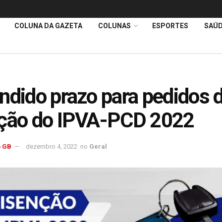
COLUNA DA GAZETA
COLUNAS
ESPORTES
SAÚ
ndido prazo para pedidos 
nção do IPVA-PCD 2
 GB
dezembro 4, 2022
no
Geral