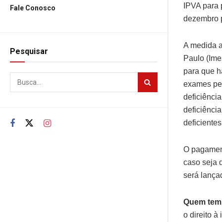
IPVA para 
Fale Conosco
dezembro p
A medida a
Pesquisar
Paulo (Ime
para que h
exames per
deficiênci
deficiênci
deficientes
O pagament
caso seja 
será lança
Quem tem 
o direito 