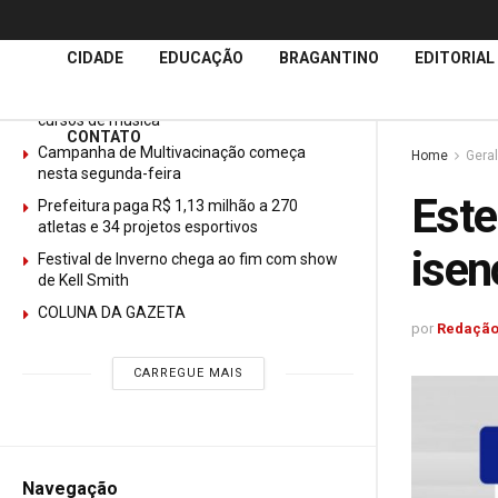
Últimas
Notícias
CIDADE
EDUCAÇÃO
BRAGANTINO
EDITORIAL
GURI abre mais de 150 vagas gratuitas para
cursos de música
CONTATO
Campanha de Multivacinação começa
Home
Geral
nesta segunda-feira
Este
Prefeitura paga R$ 1,13 milhão a 270
atletas e 34 projetos esportivos
ise
Festival de Inverno chega ao fim com show
de Kell Smith
COLUNA DA GAZETA
por
Redação
CARREGUE MAIS
Navegação