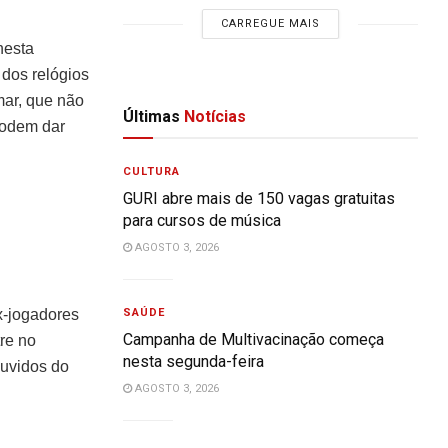
CARREGUE MAIS
nesta
 dos relógios
mar, que não
Últimas
Notícias
podem dar
CULTURA
GURI abre mais de 150 vagas gratuitas
para cursos de música
AGOSTO 3, 2026
x-jogadores
SAÚDE
Campanha de Multivacinação começa
re no
nesta segunda-feira
uvidos do
AGOSTO 3, 2026