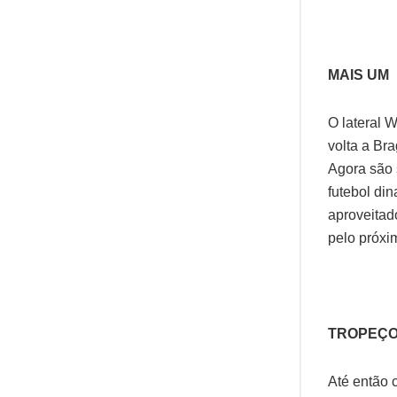
MAIS UM
O lateral 
volta a Br
Agora são 
futebol di
aproveitad
pelo próxim
TROPEÇ
Até então 