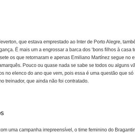
Weverton, que estava emprestado ao Inter de Porto Alegre, tamb
agança. É mais um a engrossar a barca dos ‘bons filhos à casa t
sete os que retornaram e apenas Emiliano Martínez segue no ex
namarquês. Pouco ou quase nada se sabe se todos ou alguns vã
os no elenco do ano que vem, pois essa é uma questão que só 
o treinador, que ainda não foi contratado.
OS
com uma campanha irrepreensível, o time feminino do Bragant