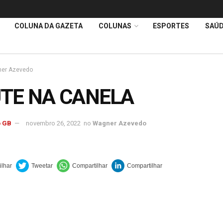
COLUNA DA GAZETA
COLUNAS
ESPORTES
SAÚ
er Azevedo
TE NA CANELA
 GB
novembro 26, 2022
no
Wagner Azevedo