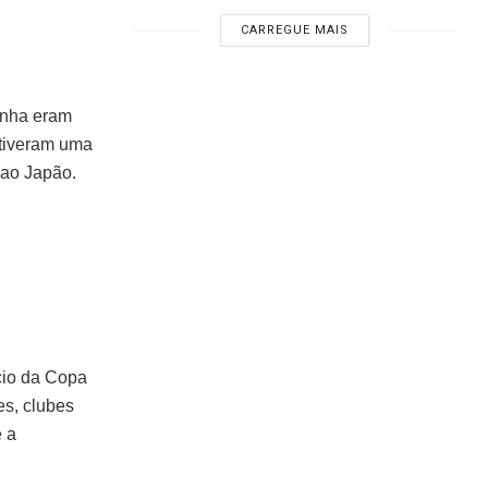
CARREGUE MAIS
panha eram
 tiveram uma
 ao Japão.
cio da Copa
es, clubes
e a