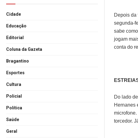
Cidade
Depois da v
segunda-fe
Educação
sabe como 
Editorial
jogam mais
conta do r
Coluna da Gazeta
Bragantino
Esportes
ESTREIA
Cultura
Policial
Do lado de
Hernanes e
Política
microfone
Saúde
torcedor. 
Geral