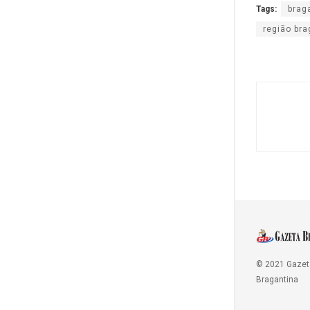
Tags:
brag
região bra
© 2021 Gazet
Bragantina