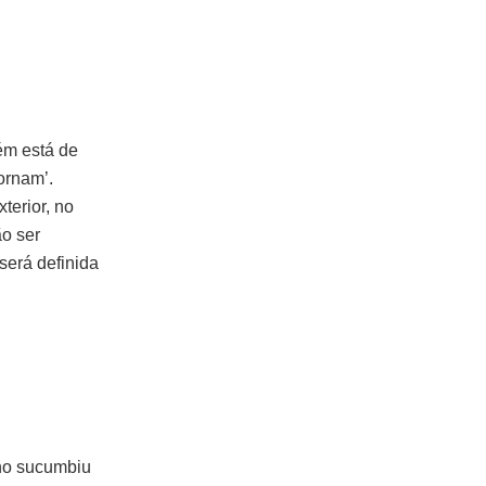
ém está de
ornam’.
terior, no
o ser
será definida
ino sucumbiu