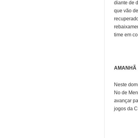
diante de 
que vão de
recuperado
rebaixamen
time em con
AMANHÃ
Neste domi
No de Meno
avançar pa
jogos da C