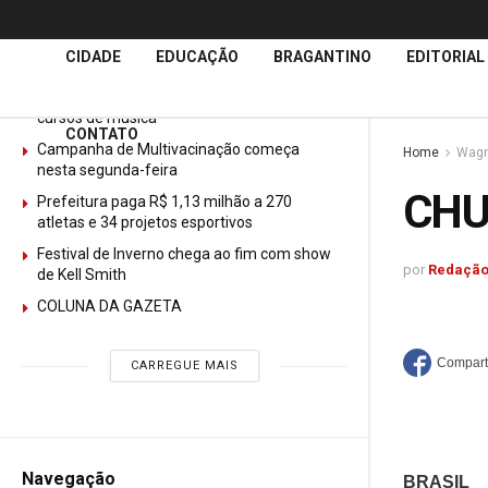
Últimas
Notícias
CIDADE
EDUCAÇÃO
BRAGANTINO
EDITORIAL
GURI abre mais de 150 vagas gratuitas para
cursos de música
CONTATO
Campanha de Multivacinação começa
Home
Wagn
nesta segunda-feira
CHU
Prefeitura paga R$ 1,13 milhão a 270
atletas e 34 projetos esportivos
Festival de Inverno chega ao fim com show
por
Redação
de Kell Smith
COLUNA DA GAZETA
CARREGUE MAIS
Navegação
BRASIL