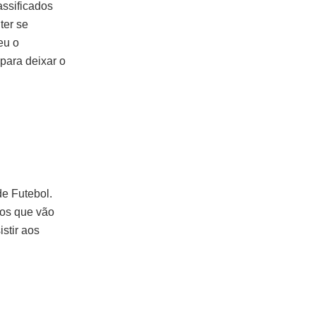
assificados
ter se
eu o
para deixar o
e Futebol.
 os que vão
stir aos