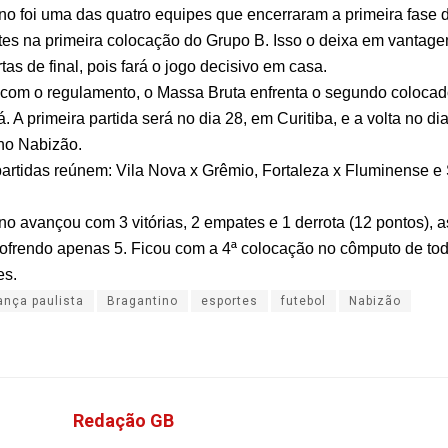
no foi uma das quatro equipes que encerraram a primeira fase d
tes na primeira colocação do Grupo B. Isso o deixa em vantag
tas de final, pois fará o jogo decisivo em casa.
com o regulamento, o Massa Bruta enfrenta o segundo coloca
. A primeira partida será no dia 28, em Curitiba, e a volta no di
no Nabizão.
partidas reúnem: Vila Nova x Grêmio, Fortaleza x Fluminense e 
no avançou com 3 vitórias, 2 empates e 1 derrota (12 pontos), 
sofrendo apenas 5. Ficou com a 4ª colocação no cômputo de to
es.
ança paulista
Bragantino
esportes
futebol
Nabizão
Redação GB