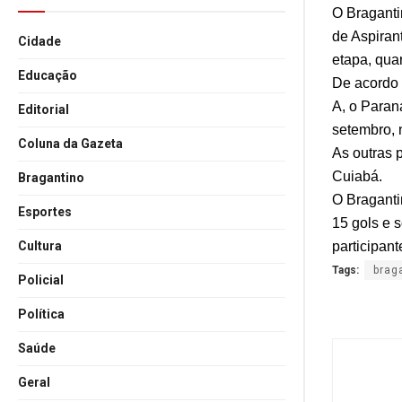
O Braganti
de Aspiran
Cidade
etapa, quar
Educação
De acordo 
A, o Paraná
Editorial
setembro, 
Coluna da Gazeta
As outras 
Cuiabá.
Bragantino
O Braganti
Esportes
15 gols e 
participant
Cultura
Tags:
brag
Policial
Política
Saúde
Geral