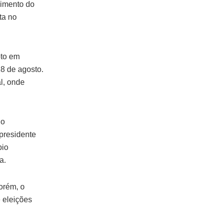
bimento do
ta no
oto em
18 de agosto.
al, onde
lo
presidente
pio
a.
orém, o
e eleições