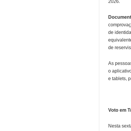
2026.
Documen
comprovação
de identid
equivalente
de reservis
As pessoas
o aplicati
e tablets,
Voto em T
Nesta sext