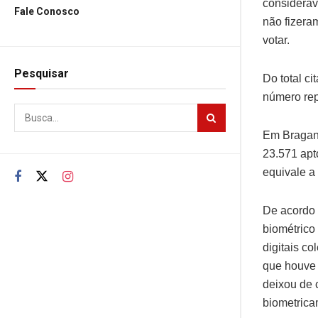
considerav
Fale Conosco
não fizeram
votar.
Pesquisar
Do total ci
número rep
Em Braganç
23.571 apto
equivale a
De acordo 
biométrico 
digitais co
que houve r
deixou de 
biometricam