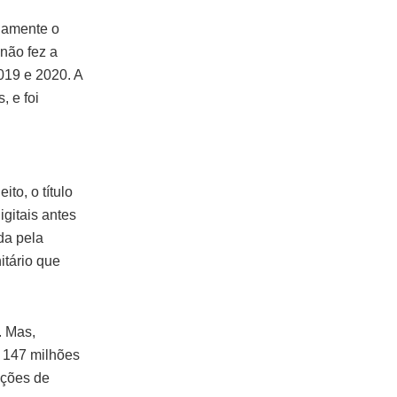
iamente o
não fez a
019 e 2020. A
, e foi
to, o título
igitais antes
da pela
itário que
. Mas,
 147 milhões
eições de