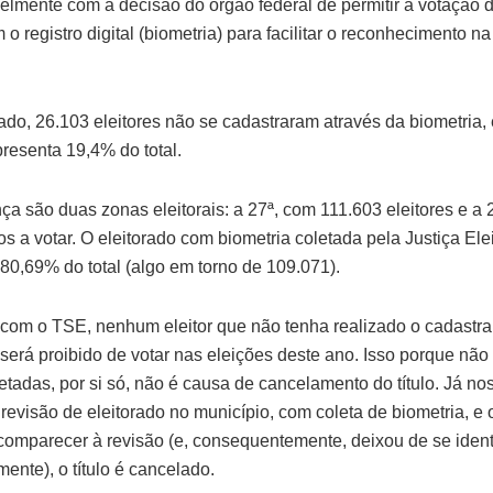
elmente com a decisão do órgão federal de permitir a votação 
 o registro digital (biometria) para facilitar o reconhecimento n
tado, 26.103 eleitores não se cadastraram através da biometria,
resenta 19,4% do total.
a são duas zonas eleitorais: a 27ª, com 111.603 eleitores e a 
s a votar. O eleitorado com biometria coletada pela Justiça Elei
 80,69% do total (algo em torno de 109.071).
com o TSE, nenhum eleitor que não tenha realizado o cadastr
será proibido de votar nas eleições deste ano. Isso porque não 
letadas, por si só, não é causa de cancelamento do título. Já n
evisão de eleitorado no município, com coleta de biometria, e o
comparecer à revisão (e, consequentemente, deixou de se identi
ente), o título é cancelado.