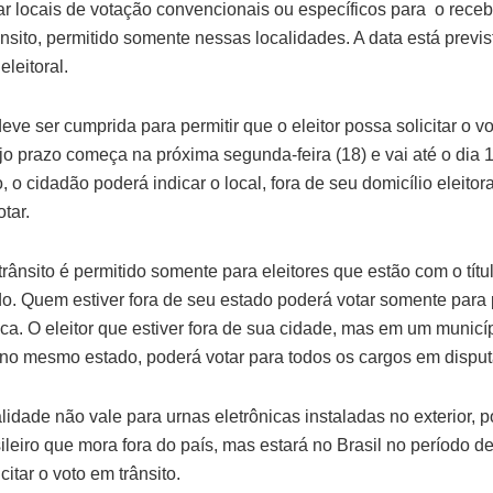
tar locais de votação convencionais ou específicos para o rece
nsito, permitido somente nessas localidades. A data está previs
eleitoral.
ve ser cumprida para permitir que o eleitor possa solicitar o v
ujo prazo começa na próxima segunda-feira (18) e vai até o dia 
 o cidadão poderá indicar o local, fora de seu domicílio eleitor
tar.
rânsito é permitido somente para eleitores que estão com o títu
do. Quem estiver fora de seu estado poderá votar somente para 
ca. O eleitor que estiver fora de sua cidade, mas em um municí
 no mesmo estado, poderá votar para todos os cargos em disput
idade não vale para urnas eletrônicas instaladas no exterior, p
sileiro que mora fora do país, mas estará no Brasil no período d
citar o voto em trânsito.