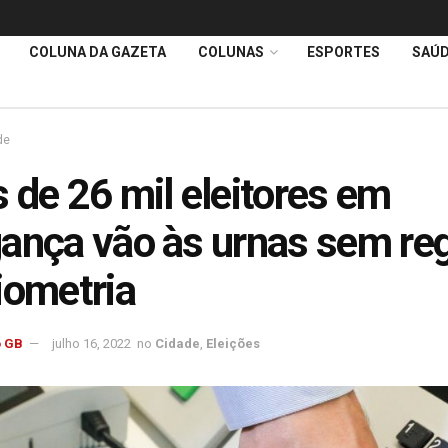
COLUNA DA GAZETA
COLUNAS
ESPORTES
SAÚ
de
 de 26 mil eleitores em
ança vão às urnas sem reg
iometria
 GB
julho 16, 2022
no
Cidade
,
Eleições