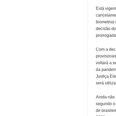
Está vigen
cancelamen
biometria)
decisão do
prorrogada
Com a deci
provisoriam
voltará a s
da pandemi
Justiça Ele
será utiliz
Ainda não 
segundo o 
de brasilei