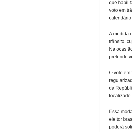
que habili
voto em trâ
calendário 
A medida de
trânsito, c
Na ocasião,
pretende vo
O voto em t
regulariza
da Repúbli
localizado
Essa modal
eleitor bra
poderá soli