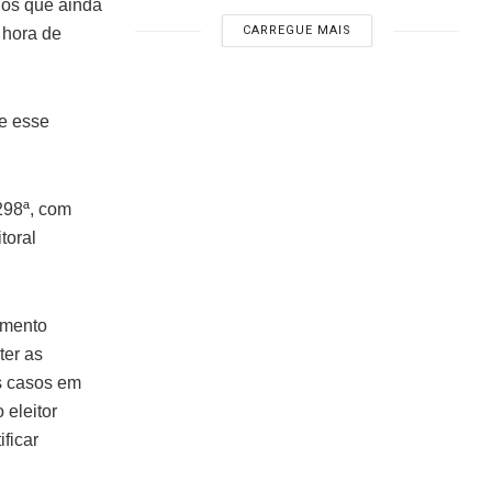
dos que ainda
CARREGUE MAIS
a hora de
 e esse
298ª, com
toral
amento
ter as
os casos em
 eleitor
ficar