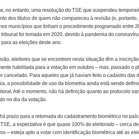
te, no entanto, uma resolução do TSE que suspendeu temporar
to dos títulos de quem não compareceu à revisão (e, portanto, 
 nos municípios que tinham o procedimento programado entre 2
 tribunal foi tomada em 2020, devido à pandemia do coronavírus
 para as eleições deste ano.
são, eleitores que se encontrem nesta situação têm a inscrição
ente habilitada para a votação em outubro – mas, passado o plei
er cancelado. Para aqueles que já haviam feito o cadastro das d
a, a possibilidade de uso da biometria ainda está sendo defini
itoral. Até o momento, não há definição quanto ao protocolo san
ado no dia da votação.
há prazo para a retomada do cadastramento biométrico no país
TSE, a expectativa é que quase 100% do eleitorado – cerca de
ros – esteja apto a votar com identificação biométrica até as el