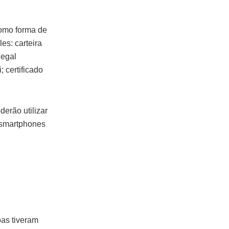
como forma de
es: carteira
legal
; certificado
erão utilizar
m smartphones
oas tiveram