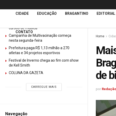
Últimas
Notícias
CIDADE
EDUCAÇÃO
BRAGANTINO
EDITORIAL
GURI abre mais de 150 vagas gratuitas para
cursos de música
CONTATO
Campanha de Multivacinação começa
Home
Cida
nesta segunda-feira
Mais
Prefeitura paga R$ 1,13 milhão a 270
atletas e 34 projetos esportivos
Brag
Festival de Inverno chega ao fim com show
de Kell Smith
de b
COLUNA DA GAZETA
CARREGUE MAIS
por
Redação
Navegação