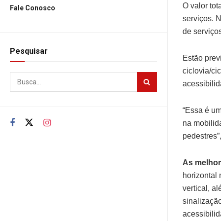
O valor to
Fale Conosco
serviços. 
de serviço
Pesquisar
Estão prev
ciclovia/ci
acessibili
“Essa é um
na mobilid
pedestres”
As melhor
horizontal
vertical, 
sinalizaçã
acessibili