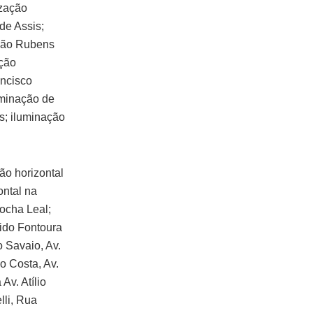
ização
de Assis;
João Rubens
ação
ancisco
uminação de
es; iluminação
ão horizontal
ontal na
ocha Leal;
ido Fontoura
o Savaio, Av.
o Costa, Av.
Av. Atílio
lli, Rua