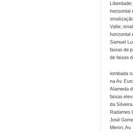
Liberdade; 
horizontal
sinalizaçã
Valle; sina
horizontal 
Samuel Luc
faixas de p
de faixas d
lombada na
na Av. Euro
Alameda da
faixas ele
da Silveir
Radames Lo
José Gomes
Menin, Av.