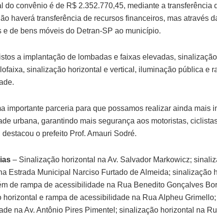
tal do convênio é de R$ 2.352.770,45, mediante a transferência 
Não haverá transferência de recursos financeiros, mas através 
s e de bens móveis do Detran-SP ao município.
istos a implantação de lombadas e faixas elevadas, sinalização
clofaixa, sinalização horizontal e vertical, iluminação pública e
dade.
a importante parceria para que possamos realizar ainda mais 
ade urbana, garantindo mais segurança aos motoristas, ciclista
, destacou o prefeito Prof. Amauri Sodré.
ias
– Sinalização horizontal na Av. Salvador Markowicz; sinali
 na Estrada Municipal Narciso Furtado de Almeida; sinalização h
além de rampa de acessibilidade na Rua Benedito Gonçalves Bo
o horizontal e rampa de acessibilidade na Rua Alpheu Grimello
dade na Av. Antônio Pires Pimentel; sinalização horizontal na R