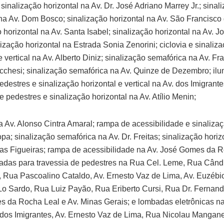
sinalização horizontal na Av. Dr. José Adriano Marrey Jr.; sinal
 na Av. Dom Bosco; sinalização horizontal na Av. São Francisco 
o horizontal na Av. Santa Isabel; sinalização horizontal na Av. 
lização horizontal na Estrada Sonia Zenorini; ciclovia e sinaliz
e vertical na Av. Alberto Diniz; sinalização semafórica na Av. Fr
chesi; sinalização semafórica na Av. Quinze de Dezembro; il
edestres e sinalização horizontal e vertical na Av. dos Imigrant
e pedestres e sinalização horizontal na Av. Atílio Menin;
 Av. Alonso Cintra Amaral; rampa de acessibilidade e sinalizaç
pa; sinalização semafórica na Av. Dr. Freitas; sinalização horiz
s Figueiras; rampa de acessibilidade na Av. José Gomes da R
vadas para travessia de pedestres na Rua Cel. Leme, Rua Când
a, Rua Pascoalino Cataldo, Av. Ernesto Vaz de Lima, Av. Euzébi
 Sardo, Rua Luiz Payão, Rua Eriberto Cursi, Rua Dr. Fernand
 da Rocha Leal e Av. Minas Gerais; e lombadas eletrônicas na 
 dos Imigrantes, Av. Ernesto Vaz de Lima, Rua Nicolau Mangane