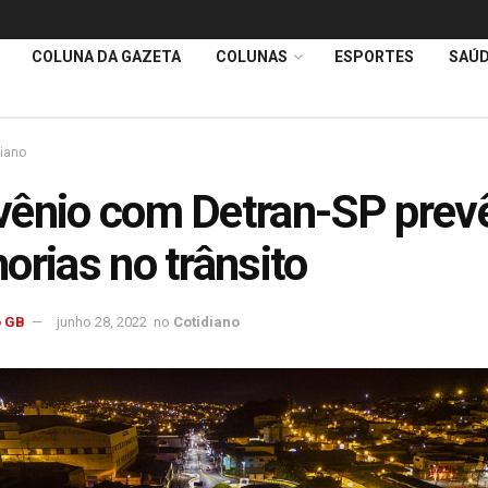
COLUNA DA GAZETA
COLUNAS
ESPORTES
SAÚ
diano
ênio com Detran-SP prev
orias no trânsito
 GB
junho 28, 2022
no
Cotidiano