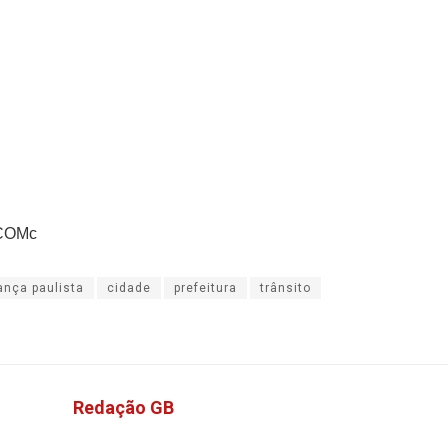
COMc
ança paulista
cidade
prefeitura
trânsito
Redação GB