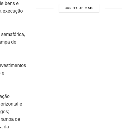
de bens e
CARREGUE MAIS
da execução
 semafórica,
 rampa de
investimentos
s e
zação
orizontal e
rges;
; rampa de
ua da