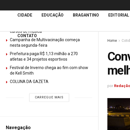
Últimas
Notícias
CIDADE
EDUCAÇÃO
BRAGANTINO
EDITORIAL
GURI abre mais de 150 vagas gratuitas para
cursos de música
CONTATO
Campanha de Multivacinação começa
Home
Coti
nesta segunda-feira
Conv
Prefeitura paga R$ 1,13 milhão a 270
atletas e 34 projetos esportivos
melh
Festival de Inverno chega ao fim com show
de Kell Smith
COLUNA DA GAZETA
por
Redação
CARREGUE MAIS
Navegação