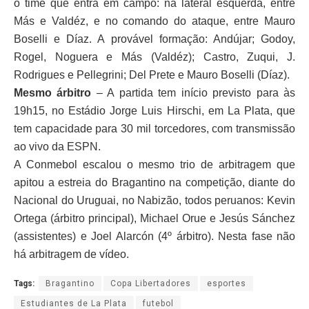
o time que entra em campo: na lateral esquerda, entre
Más e Valdéz, e no comando do ataque, entre Mauro
Boselli e Díaz. A provável formação: Andújar; Godoy,
Rogel, Noguera e Más (Valdéz); Castro, Zuqui, J.
Rodrigues e Pellegrini; Del Prete e Mauro Boselli (Díaz).
Mesmo árbitro
– A partida tem início previsto para às
19h15, no Estádio Jorge Luis Hirschi, em La Plata, que
tem capacidade para 30 mil torcedores, com transmissão
ao vivo da ESPN.
A Conmebol escalou o mesmo trio de arbitragem que
apitou a estreia do Bragantino na competição, diante do
Nacional do Uruguai, no Nabizão, todos peruanos: Kevin
Ortega (árbitro principal), Michael Orue e Jesús Sánchez
(assistentes) e Joel Alarcón (4º árbitro). Nesta fase não
há arbitragem de vídeo.
Tags:
Bragantino
Copa Libertadores
esportes
Estudiantes de La Plata
futebol