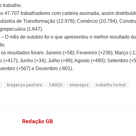
 trabalho.
são 47.707 trabalhadores com carteira assinada, assim distribuíd
Indústria de Transformação (12.978); Comércio (10.794); Constru
Agropecuária (1.647).
– O mês de outubro foi o que apresentou o melhor resultado du
do.
s resultados foram: Janeiro (+58); Fevereiro (+236); Março (-11
io (+417); Junho (+34); Julho (+99); Agosto (+480); Setembro (+
vembro (+567) e Dezembro (-801).
bragança paulista
CAGED
empregos
trabalho formal
Redação GB