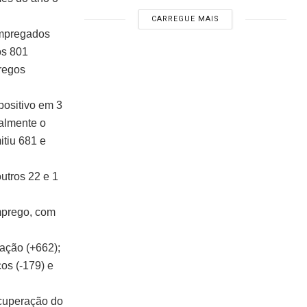
CARREGUE MAIS
empregados
os 801
regos
positivo em 3
almente o
itiu 681 e
utros 22 e 1
mprego, com
mação (+662);
os (-179) e
ecuperação do