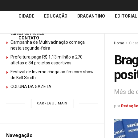
Últimas
Notícias
CIDADE
EDUCAÇÃO
BRAGANTINO
EDITORIAL
GURI abre mais de 150 vagas gratuitas para
cursos de música
CONTATO
Campanha de Multivacinação começa
Home
Cida
nesta segunda-feira
Brag
Prefeitura paga R$ 1,13 milhão a 270
atletas e 34 projetos esportivos
posi
Festival de Inverno chega ao fim com show
de Kell Smith
COLUNA DA GAZETA
Mês de d
CARREGUE MAIS
por
Redação
Navegação