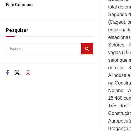
Fale Conosco
total de e
Segundo d
(Caged), ó
empregados
Pesquisar
estacionas
Setores – 
vagas (19 
setor que 
demitiu 1.
A Indústri
na Constru
No ano – A
25.480 con
Três, dos c
Construção
Agropecuár
Bragança e