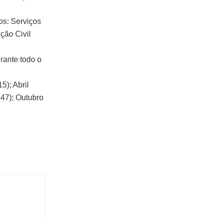
os: Serviços
ção Civil
rante todo o
5); Abril
547); Outubro