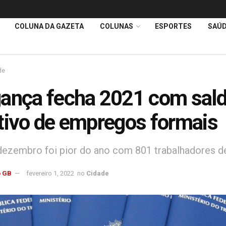
COLUNA DA GAZETA
COLUNAS
ESPORTES
SAÚ
de
ança fecha 2021 com sal
tivo de empregos formais
ezembro foi pior do ano com 801 trabalhadores d
 GB
fevereiro 1, 2022
no
Cidade