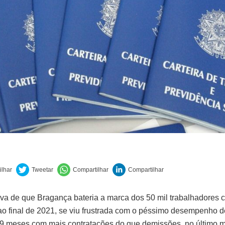
iva de que Bragança bateria a marca dos 50 mil trabalhadores c
ao final de 2021, se viu frustrada com o péssimo desempenho 
9 meses com mais contratações do que demissões, no último 