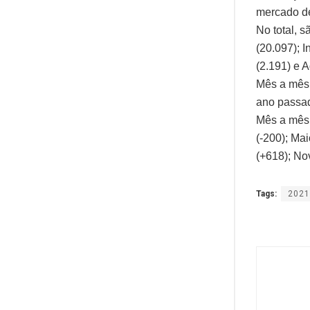
mercado de
No total, 
(20.097); 
(2.191) e 
Mês a mês 
ano passa
Mês a mês o
(-200); Ma
(+618); No
Tags:
2021