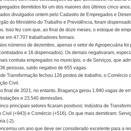
mpregados demitidos foi um dos maiores dos últimos cinco anos.
ados divulgados ontem pelo Cadastro de Empregados e Des
rgão do Ministério do Trabalho e Previdência, foram dispensad
. Isso fez com que, ao final de doze meses, o estoque de emp
se em 47.707 trabalhadores formais.
Nos números de dezembro, apenas o setor de Agropecuária foi 
contratados e 16 dispensados). Os demais negativaram, especi
mais contrata empregados no município, o de Serviços, que adm
336 pessoas, saldo negativo de 655 vagas.
a de Transformação fechou 126 postos de trabalho, o Comércio o
ção Civil.
o final de 2021, no entanto, Bragança gerou 1.940 vagas de e
tratações e 23.540 demissões.
inco principais setores ficaram positivos: Indústria de Transfor
 Civil (+943) e Comércio (+516). Os que mais demitiram: Serviç
ia (-2).
ncerrou um ano que deve ser considerado excelente para a r