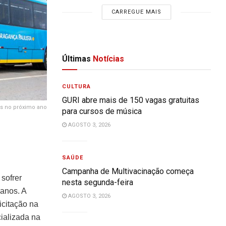
CARREGUE MAIS
Últimas
Notícias
CULTURA
GURI abre mais de 150 vagas gratuitas
as no próximo ano
para cursos de música
AGOSTO 3, 2026
SAÚDE
Campanha de Multivacinação começa
 sofrer
nesta segunda-feira
anos. A
AGOSTO 3, 2026
icitação na
ializada na