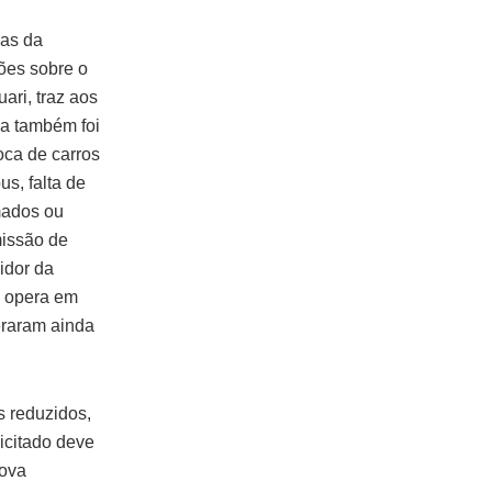
ias da
ões sobre o
ari, traz aos
sa também foi
oca de carros
us, falta de
rmados ou
missão de
idor da
a opera em
eraram ainda
s reduzidos,
icitado deve
nova