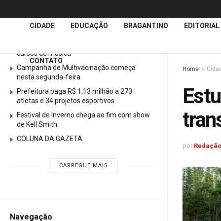
Últimas
Notícias
CIDADE
EDUCAÇÃO
BRAGANTINO
EDITORIAL
GURI abre mais de 150 vagas gratuitas para
cursos de música
CONTATO
Campanha de Multivacinação começa
Home
Cida
nesta segunda-feira
Estu
Prefeitura paga R$ 1,13 milhão a 270
atletas e 34 projetos esportivos
tran
Festival de Inverno chega ao fim com show
de Kell Smith
COLUNA DA GAZETA
por
Redação
CARREGUE MAIS
Navegação