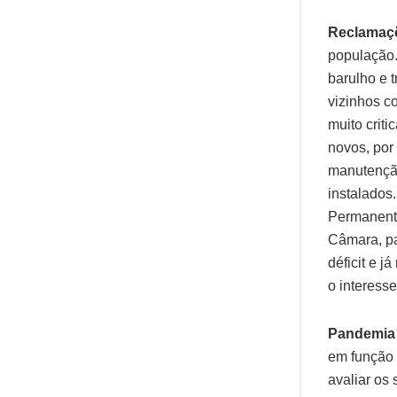
Reclamaç
população.
barulho e 
vizinhos c
muito crit
novos, por 
manutenção
instalados
Permanente
Câmara, pa
déficit e 
o interess
Pandemi
em função 
avaliar os