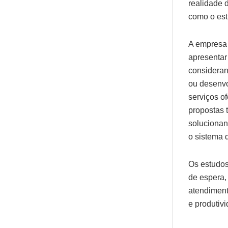
realidade 
como o est
A empresa 
apresentar
consideran
ou desenvo
serviços o
propostas 
solucionan
o sistema 
Os estudos 
de espera,
atendiment
e produtiv