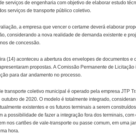
de serviços de engenharia com objetivo de elaborar estudo téc
os serviços de transporte público coletivo.
aliação, a empresa que vencer o certame deverá elaborar prop
ão, considerando a nova realidade de demanda existente e proj
anos de concessão.
eira (14) aconteceu a abertura dos envelopes de documentos e 
presentaram propostas. A Comissão Permanente de Licitação ir
ção para dar andamento no processo.
de transporte coletivo municipal é operado pela empresa JTP T
 outubro de 2020. O modelo é totalmente integrado, considera
atualmente existentes e os futuros terminais a serem construídos
 a possibilidade de fazer a integração fora dos terminais, co
m nos cartões de vale-transporte ou passe comum, em uma ja
uma hora.