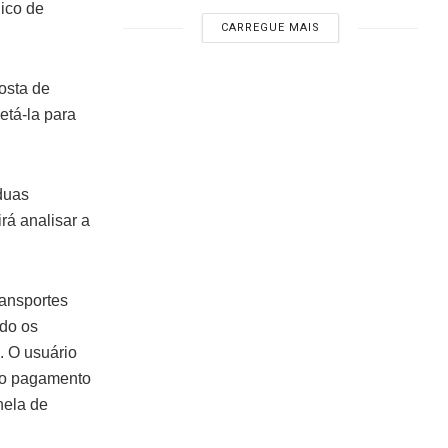
nico de
CARREGUE MAIS
osta de
etá-la para
duas
á analisar a
ransportes
ndo os
. O usuário
m o pagamento
nela de