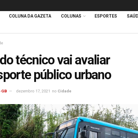
COLUNA DA GAZETA
COLUNAS
ESPORTES
SAÚ
de
do técnico vai avaliar
sporte público urbano
 GB
dezembro 17, 2021
no
Cidade