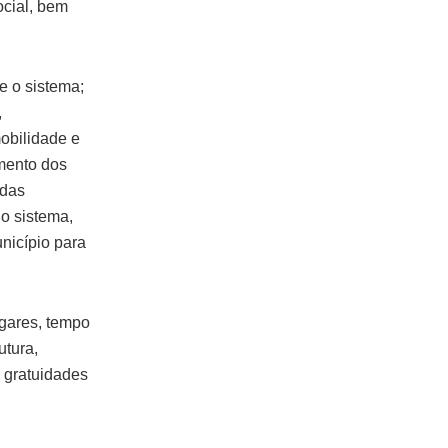
ocial, bem
e o sistema;
,
obilidade e
mento dos
 das
do sistema,
nicípio para
ugares, tempo
utura,
, gratuidades