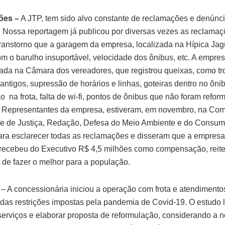
ões –
A JTP, tem sido alvo constante de reclamações e denúnc
 Nossa reportagem já publicou por diversas vezes as reclamaç
transtorno que a garagem da empresa, localizada na Hípica Jagu
om o barulho insuportável, velocidade dos ônibus, etc. A empre
icada na Câmara dos vereadores, que registrou queixas, como tr
antigos, supressão de horários e linhas, goteiras dentro no ônib
 na frota, falta de wi-fi, pontos de ônibus que não foram refo
. Representantes da empresa, estiveram, em novembro, na Co
 de Justiça, Redação, Defesa do Meio Ambiente e do Consum
ra esclarecer todas as reclamações e disseram que a empres
já recebeu do Executivo R$ 4,5 milhões como compensação, reit
e de fazer o melhor para a população.
a
– A concessionária iniciou a operação com frota e atendimento
das restrições impostas pela pandemia de Covid-19. O estudo l
 serviços e elaborar proposta de reformulação, considerando a 