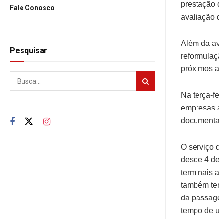
prestação 
Fale Conosco
avaliação d
Além da av
Pesquisar
reformulaç
próximos 
Na terça-f
empresas a
documenta
O serviço 
desde 4 de
terminais 
também tem
da passage
tempo de 