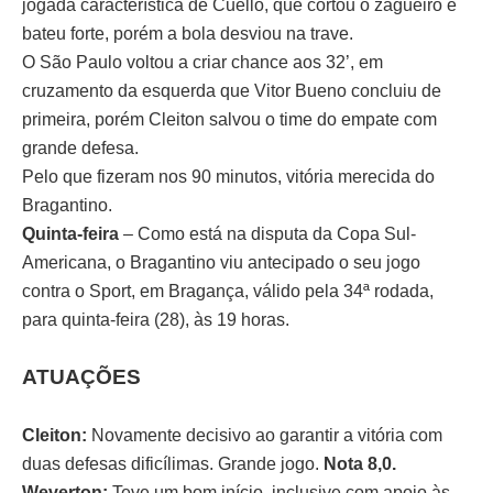
jogada característica de Cuello, que cortou o zagueiro e
bateu forte, porém a bola desviou na trave.
O São Paulo voltou a criar chance aos 32’, em
cruzamento da esquerda que Vitor Bueno concluiu de
primeira, porém Cleiton salvou o time do empate com
grande defesa.
Pelo que fizeram nos 90 minutos, vitória merecida do
Bragantino.
Quinta-feira
– Como está na disputa da Copa Sul-
Americana, o Bragantino viu antecipado o seu jogo
contra o Sport, em Bragança, válido pela 34ª rodada,
para quinta-feira (28), às 19 horas.
ATUAÇÕES
Cleiton:
Novamente decisivo ao garantir a vitória com
duas defesas dificílimas. Grande jogo.
Nota 8,0.
Weverton:
Teve um bom início, inclusive com apoio às