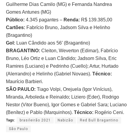
Guilherme Dias Camilo (MG) e Fernanda Nandrea
Gomes Antunes (MG)
Público:
4.345 pagantes –
Renda:
R$ 139.385,00
Cartões:
Fabrício Bruno, Jadsom Silva e Helinho
(Bragantino)
Gol:
Luan Cândido aos 56’ (Bragantino)
BRAGANTINO:
Cleiton, Weverton (Edimar), Fabrício
Bruno, Léo Ortiz e Luan Cândido; Jadsom Silva, Eric
Ramires (Luciano) e Pedrinho (Cuello); Artur, Hurtado
(Alerrandro) e Helinho (Gabriel Novaes).
Técnico:
Maurício Barbieri.
SÃO PAULO:
Tiago Volpi, Orejuela (Igor Vinícius),
Miranda, Arboleda e Reinaldo; Liziero (Eder), Rodrigo
Nestor (Vitor Bueno), Igor Gomes e Gabriel Sara; Luciano
(Benítez) e Pablo (Marquinhos).
Técnico:
Rogério Ceni.
Tags:
brasileirão 2021
Nabizão
Red Bull Bragantino
São Paulo