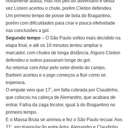
novamente afasta, mas nos pés do adversário e desta
vez Liziero acertou o chute, porém Cleiton defendeu.
Um primeiro tempo de posse de bola do Bragantino,
porém com dificuldades para criar e pouca efetividade
nas conclusões a gol.
Segundo tempo
– O São Paulo voltou mais decidido na
etapa final, e até os 10 minutos tentou ampliar o
marcador, com chutes de longa distância. Alguns Cleiton
defendeu e outros passaram longe do gol.
Ao retornar com Artur pelo setor direito do campo,
Barbieri acertou e o jogo começou a fluir como se
esperava.
O empate veio que 17’, em falta cobrada por Claudinho,
que colocou na cabeça de Alerrandro, que acabara de
entrar. Falha da zaga tricolor, igual à do Bragantino no
primeiro tempo.
E o Massa Bruta se animou e fez o São Paulo recuar. Aos
21’, em triangulação entre Artur, Alerrandro e Claudinho,