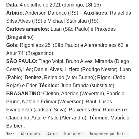
Data:
4 de julho de 2021 (domingo, 18h15)
Árbitro:
Anderson Daronco (RS) –
Auxiliares:
Rafael da
Silva Alves (RS) e Michael Stanislau (RS)
Cartões amarelos:
Luan (São Paulo) e Praxedes
(Bragantino)
Gols:
Rigoni aos 25’ (São Paulo) e Alerrandro aos 62’ e
Artur 74’ (Bragantino)
SÃO PAULO:
Tiago Volpi; Bruno Alves, Miranda (Diego
Costa), Léo; Daniel Alves, Liziero (Rodrigo Nestor), Luan
(Pablo), Benítez, Reinaldo (Vitor Bueno); Rigoni (João
Rojas) e Eder.
Técnico:
Juan Branda (substituto).
BRAGANTINO:
Cleiton, Aderlan (Weverton), Fabrício
Bruno, Natan e Edimar (Weverson); Raul, Lucas
Evangelista (Jadsom Silva); Praxedes (Eric Ramires) e
Claudinho; Artur e Ytalo (Alerrandro).
Técnico:
Maurício
Barbieri.
Tags:
Alerrando
Artur
bragança
bragança paulista