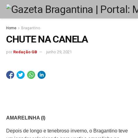
Home
Bragantino
CHUTE NA CANELA
por
Redação GB
junho 29, 2021
AMARELINHA (I)
Depois de longo e tenebroso inverno, o Bragantino teve