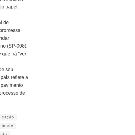
do papel,
l de
a promessa
indar
íno (SP-008),
 que irá “ver
de seu
pais reflete a
 pavimento
 processo de
licação
a morte
sito