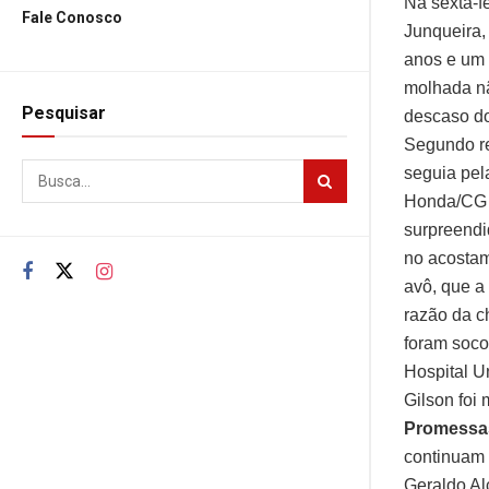
Na sexta-f
Fale Conosco
Junqueira,
anos e um m
molhada nã
Pesquisar
descaso do
Segundo re
seguia pel
Honda/CG 1
surpreendi
no acostam
avô, que a
razão da ch
foram soco
Hospital U
Gilson foi
Promessa
continuam 
Geraldo Al