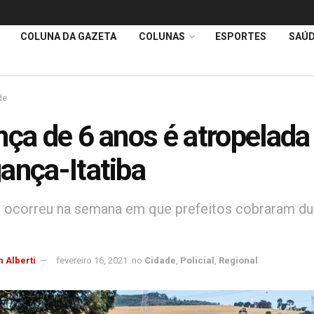
COLUNA DA GAZETA
COLUNAS
ESPORTES
SAÚ
de
nça de 6 anos é atropelada
ança-Itatiba
 ocorreu na semana em que prefeitos cobraram du
 Alberti
fevereiro 16, 2021
no
Cidade
,
Policial
,
Regional