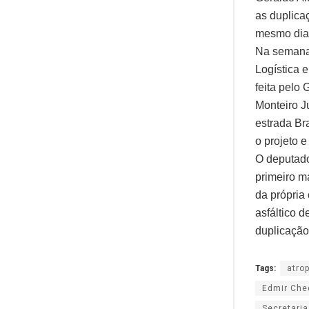
as duplica
mesmo dia
Na semana 
Logística 
feita pelo
Monteiro J
estrada Br
o projeto e
O deputado
primeiro m
da própria
asfáltico 
duplicação
Tags:
atro
Edmir Che
Secretaria