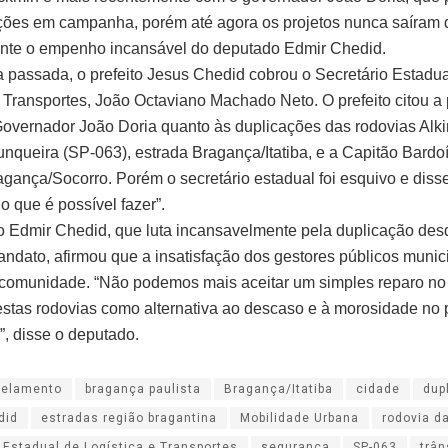
ções em campanha, porém até agora os projetos nunca saíram 
nte o empenho incansável do deputado Edmir Chedid.
passada, o prefeito Jesus Chedid cobrou o Secretário Estadua
e Transportes, João Octaviano Machado Neto. O prefeito citou 
 Governador João Doria quanto às duplicações das rodovias Alk
unqueira (SP-063), estrada Bragança/Itatiba, e a Capitão Bardo
agança/Socorro. Porém o secretário estadual foi esquivo e disse
 o que é possível fazer”.
 Edmir Chedid, que luta incansavelmente pela duplicação des
andato, afirmou que a insatisfação dos gestores públicos munici
 comunidade. “Não podemos mais aceitar um simples reparo no
destas rodovias como alternativa ao descaso e à morosidade no
”, disse o deputado.
pelamento
bragança paulista
Bragança/Itatiba
cidade
dup
did
estradas região bragantina
Mobilidade Urbana
rodovia d
 Estadual de Logística e Transportes
segurança
SP-063
trân