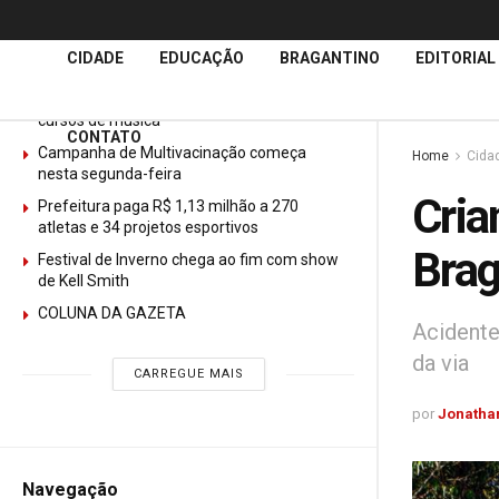
Últimas
Notícias
CIDADE
EDUCAÇÃO
BRAGANTINO
EDITORIAL
GURI abre mais de 150 vagas gratuitas para
cursos de música
CONTATO
Campanha de Multivacinação começa
Home
Cida
nesta segunda-feira
Cria
Prefeitura paga R$ 1,13 milhão a 270
atletas e 34 projetos esportivos
Brag
Festival de Inverno chega ao fim com show
de Kell Smith
COLUNA DA GAZETA
Acidente
da via
CARREGUE MAIS
por
Jonathan
Navegação