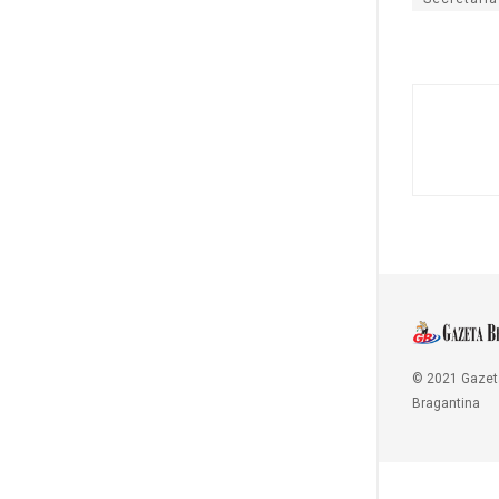
© 2021 Gazet
Bragantina
Copy Protected by
Chetan
's
WP-Copyprotect
.