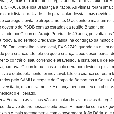
eira (12) mais um acidente foi registrado na Rodovia Alkindar M
 a (SP-063), que liga Bragança a Itatiba. As vítimas foram uma c
otociclista, que fez de tudo para tentar desviar, mas devido a 
o conseguiu evitar o atropelamento. O acidente é mais um refl
 governo do PSDB com as estradas da região Bragantina.
latado por Gilson de Araújo Pereira, de 49 anos, por volta das
a rodovia, no sentido Bragança-Itatiba, na condução da motocic
50 Fan, vermelha, placa local, FXK-2749, quando na altura do
do pela criança. Ele relatou que a criança, após desembarcar 
ento contrário, saiu correndo e atravessou a pista para ir de en
 aguardava. Gilson freou, mas a moto derrapou devido à pista
uva e o atropelamento foi inevitável. Ele e a criança sofreram 
rridos pelo SAMU e resgate do Corpo de Bombeiros à Santa C
niversitário, respectivamente. A criança permaneceu em observ
 medicado e liberado.
s –
Enquanto as vítimas vão acumulando, as rodovias da regiã
sendo alvo de promessas eleitoreiras. Primeiro foi com o ex-g
ckmin e mais recentemente com o governador João Dória, que