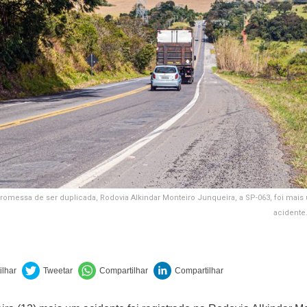
romessa de ser duplicada, Rodovia Alkindar Monteiro Junqueira, a SP-063, foi mais
acidente