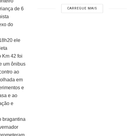
onteiro
riança de 6
CARREGUE MAIS
pista
exo do
 18h20 ele
leta
 Km 42 foi
de um ônibus
contro ao
 molhada em
ferimentos e
asa e ao
ação e
o bragantina
overnador
 prometeram